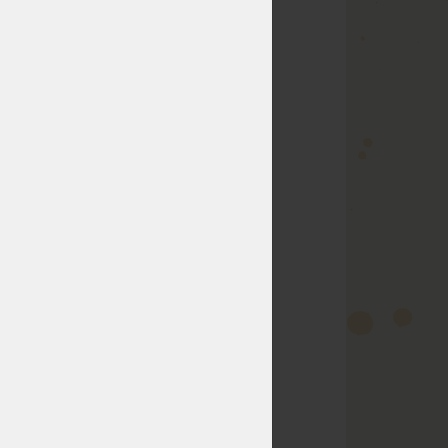
a
typicky vyskytuje
rvej tretine noci.
ko je vstávanie z
 si tieto udalosti
ený,
dochádza k
domej kontroly
.
uchami
ko sú nočné mory
denie s výrazným
sti pohybu počas
. Námesačnosť je
j pamäte
, čo z nej