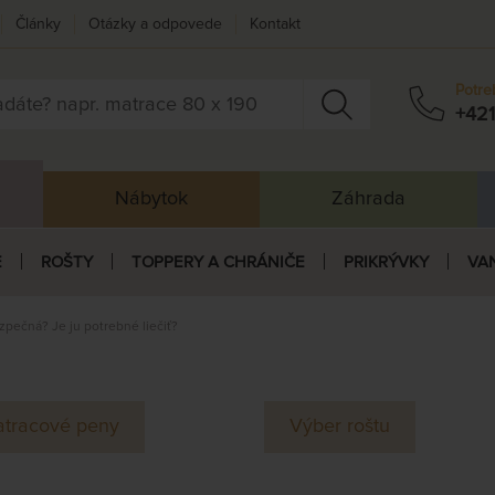
Články
Otázky a odpovede
Kontakt
Potre
+421
Nábytok
Záhrada
E
ROŠTY
TOPPERY A CHRÁNIČE
PRIKRÝVKY
VA
pečná? Je ju potrebné liečiť?
tracové peny
Výber roštu