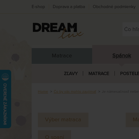
E-shop
Doprava a platba
Obchodné podmienky
Matrace
Spánok
ZĽAVY
MATRACE
POSTEL
Home
Čo by vás mohlo zaujímať
Je námesačnosť nebez
Výber matraca
Ma
O spaní