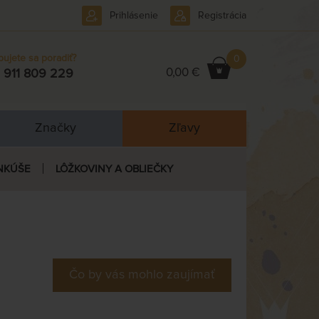
Prihlásenie
Registrácia
bujete sa poradiť?
0
0,00 €
 911 809 229
Značky
Zľavy
NKÚŠE
LÔŽKOVINY A OBLIEČKY
Čo by vás mohlo zaujímať