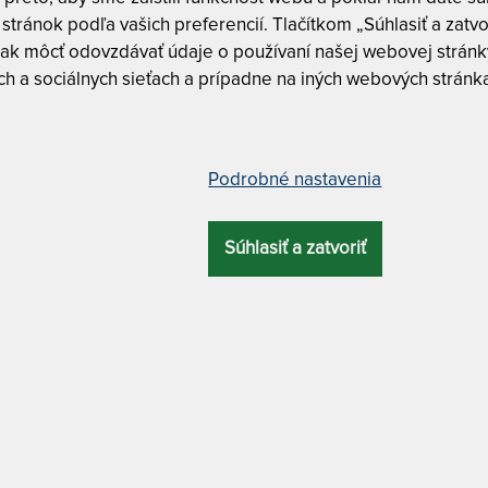
umieť námesačnosti?
stránok podľa vašich preferencií. Tlačítkom „Súhlasiť a zatvo
mesačnosť?
ak môcť odovzdávať údaje o používaní našej webovej stránky
zmus a iné spánkové poruchy
h a sociálnych sieťach a prípadne na iných webových stránk
esačnosti
rejavy
 námesačnosti
sačnosti
Podrobné nastavenia
tvo a riziká spojené s
Súhlasiť a zatvoriť
ťou
 pre rodiny a opatrovateľov
y o námesačnosti
tejto poruche spánku porozumieť
námesačnosti je kľúčové nielen pre tých, ktorí ňou trpi
ušníkov, partnerov či opatrovateľov. Námesačnosť môže
ebo neurologické problémy, a preto je dôležité poznať
 poruchy prichádza možnosť efektívnejšej prevencie, 