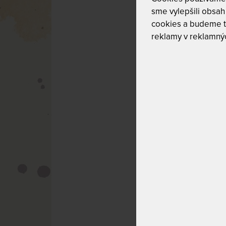
Prečo poroz
sme vylepšili obsah 
Čo je to ná
cookies a budeme t
Somnambuli
reklamy v reklamnýc
Príčiny nám
Príznaky a p
Diagnostika
Liečba náme
Prevencia
Nebezpečens
námesačnos
Odporúčania
Mýty a fakt
Prečo treba 
Poznať podstatu 
rodinných prísl
iné psychické al
pochopením tejto