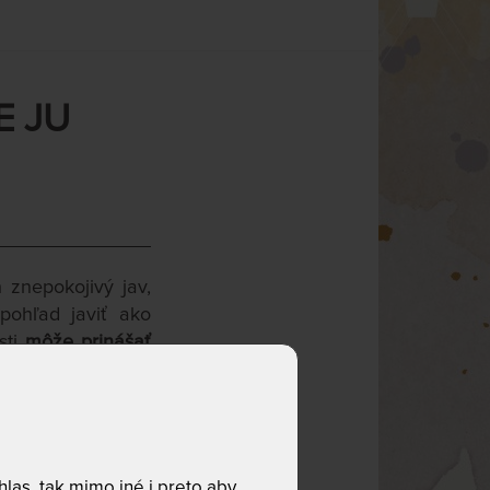
E JU
znepokojivý jav,
pohľad javiť ako
sti
môže prinášať
esačnosť je stále
že odhaľuje, aká
las, tak mimo iné i preto aby