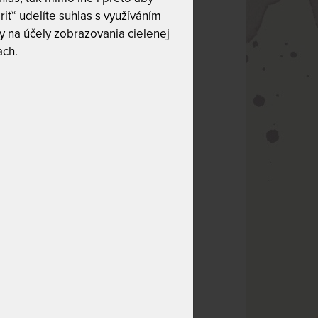
riť“ udelíte suhlas s využíváním
 na účely zobrazovania cielenej
ach.
a, ale aj pre ich
 byť zamenená za
 jej špecifiká. S
cielenej liečby a