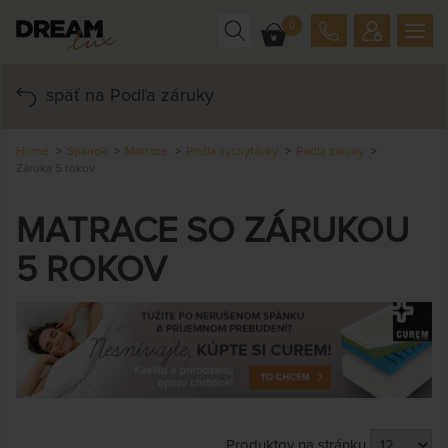
0
späť na Podľa záruky
Home
Spánok
Matrace
Podľa vychytávky
Podľa záruky
Záruka 5 rokov
MATRACE SO ZÁRUKOU
5 ROKOV
Produktov na stránku