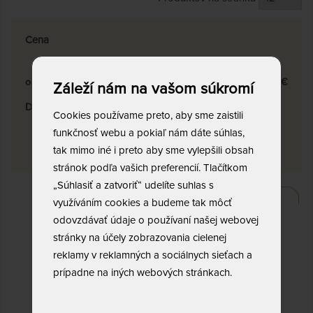
Cena
od
20
€
do
1,724
€
Záleží nám na vašom súkromí
Dostupnosť a doprava
Cookies používame preto, aby sme zaistili
skladom
38
funkčnosť webu a pokiaľ nám dáte súhlas,
doprava zadarmo
59
tak mimo iné i preto aby sme vylepšili obsah
stránok podľa vašich preferencií. Tlačítkom
„Súhlasiť a zatvoriť“ udelíte suhlas s
ĎALŠIE FILTRE
využíváním cookies a budeme tak môcť
Vyfiltrujte si len to, čo
odovzdávať údaje o používaní našej webovej
stránky na účely zobrazovania cielenej
hľadáte!
reklamy v reklamných a sociálnych sieťach a
prípadne na iných webových stránkach.
(current)
1
2
3
4
5
6