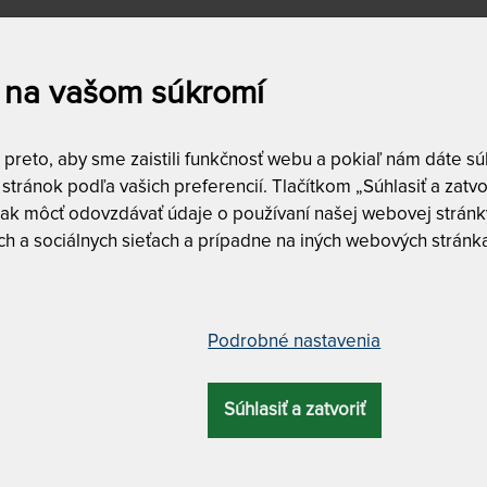
a
Dostupnosť a dopra
skladom
1
 na vašom súkromí
doprava zad
0
€
do
580
€
reto, aby sme zaistili funkčnosť webu a pokiaľ nám dáte súh
ĎALŠIE FILTRE
stránok podľa vašich preferencií. Tlačítkom „Súhlasiť a zatvo
Vyfiltrujte si len to,
ak môcť odovzdávať údaje o používaní našej webovej stránky
h a sociálnych sieťach a prípadne na iných webových stránk
DZÍ
NAJLACNEJŠÍ
NAJPREDÁVANEJŠÍ
Podrobné nastavenia
AHŠÍ
 Exclusive - luxusné
Curem BELVEDER - vankúš z 
Súhlasiť a zatvoriť
viny
hustej lenivej peny s masážn
profiláciou
15%