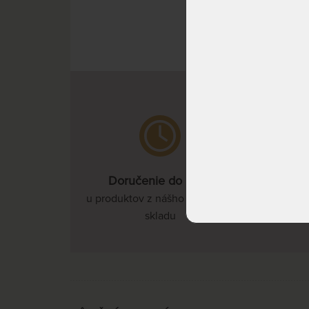
Doručenie do 3 dní
u produktov z nášho vlastného
skladu