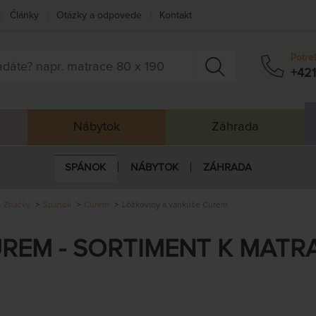
Články
Otázky a odpovede
Kontakt
Potre
+421
Nábytok
Záhrada
SPÁNOK
NÁBYTOK
ZÁHRADA
Značky
Spánok
Curem
Lôžkoviny a vankúše Curem
REM - SORTIMENT K MAT