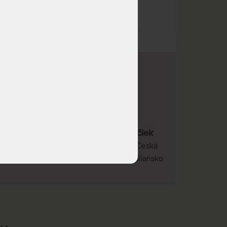
20 kvalitných značiek
v
Slovenská republika, Česká
republika, Nemecko, Taliansko