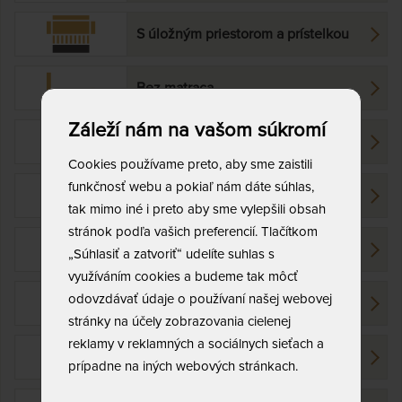
S úložným priestorom a prístelkou
Bez matraca
Záleží nám na vašom súkromí
S roštom
Cookies používame preto, aby sme zaistili
funkčnosť webu a pokiaľ nám dáte súhlas,
S matracom a roštom
tak mimo iné i preto aby sme vylepšili obsah
stránok podľa vašich preferencií. Tlačítkom
S nočnými stolíkmi
„Súhlasiť a zatvoriť“ udelíte suhlas s
využíváním cookies a budeme tak môcť
odovzdávať údaje o používaní našej webovej
So šuflíkmi alebo zásuvkou
stránky na účely zobrazovania cielenej
reklamy v reklamných a sociálnych sieťach a
S pohovkou
prípadne na iných webových stránkach.