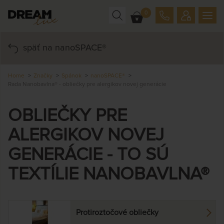
0
späť na nanoSPACE®
Home
Značky
Spánok
nanoSPACE®
Rada Nanobavlna® - obliečky pre alergikov novej generácie
OBLIEČKY PRE
ALERGIKOV NOVEJ
GENERÁCIE - TO SÚ
TEXTÍLIE NANOBAVLNA®
Protiroztočové obliečky