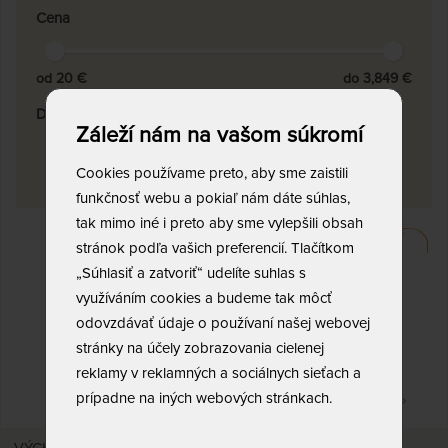
Cena
od
20
€
do
3,849
€
Dostupnosť a doprava
Záleží nám na vašom súkromí
skladom
12
doprava zadarmo
190
Cookies používame preto, aby sme zaistili
funkčnosť webu a pokiaľ nám dáte súhlas,
tak mimo iné i preto aby sme vylepšili obsah
ĎALŠIE FILTRE
stránok podľa vašich preferencií. Tlačítkom
Vyfiltrujte si len to, čo
„Súhlasiť a zatvoriť“ udelíte suhlas s
využíváním cookies a budeme tak môcť
hľadáte!
odovzdávať údaje o používaní našej webovej
stránky na účely zobrazovania cielenej
reklamy v reklamných a sociálnych sieťach a
prípadne na iných webových stránkach.
(current)
1
2
3
4
5
6
⋯
12
⋯
17
⋯
22