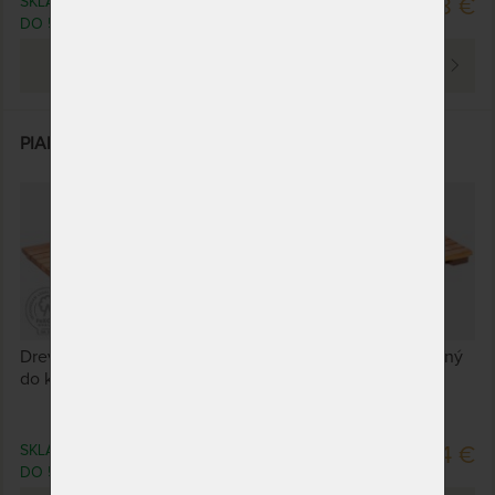
SKLADOM > 5 KS
149,08 €
DO 5 PRAC. DNÍ
PREZRIEŤ
PIANO II - záhradný rošt z teaku 160 x 90 cm
Drevený rošt PIANO vyrobený z kvalitného teaku, vhodný
do kúpeľní, sáun, k bazénom či záhradným sprchám.
SKLADOM > 5 KS
264,94 €
DO 5 PRAC. DNÍ