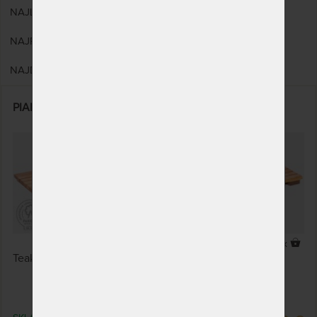
NAJLACNEJŠÍ
NAJPREDÁVANEJŠÍ
NAJDRAHŠÍ
PIANO - rošt z teaku 100 x 60 cm
4 x
Teakový rošt 100 x 60 cm.