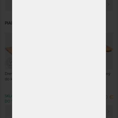
PREZRIEŤ
PIANO III - záhradný rošt z teaku 190 x 90 cm
Drevený rošt PIANO vyrobený z kvalitného teaku, vhodný
do kúpeľní, sáun, k bazénom či záhradným sprchám.
SKLADOM > 5 KS
309,50 €
DO 5 PRAC. DNÍ
PREZRIEŤ