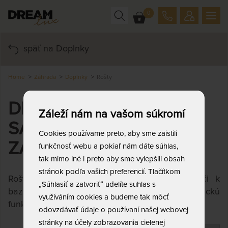
0
späť na Doplnky
Home
Záhrada
Doplnky
Rošty
DREVENÉ ROŠTY DO
Záleží nám na vašom súkromí
SAUNY, SPRCHY A
Cookies používame preto, aby sme zaistili
ZÁHRADY
funkčnosť webu a pokiaľ nám dáte súhlas,
tak mimo iné i preto aby sme vylepšili obsah
stránok podľa vašich preferencií. Tlačítkom
Rošty vhodné do sauny, kúpelne, záhrady, či k
„Súhlasiť a zatvoriť“ udelíte suhlas s
bazénu. Sú veľmi praktické a zároveň plnia estetickú
využíváním cookies a budeme tak môcť
funkciu.
odovzdávať údaje o používaní našej webovej
stránky na účely zobrazovania cielenej