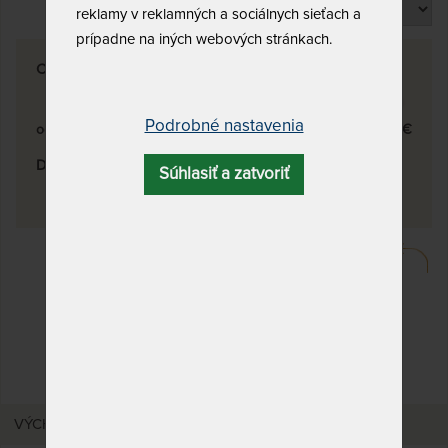
Produktov na stránku
reklamy v reklamných a sociálnych sieťach a
prípadne na iných webových stránkach.
Cena
Podrobné nastavenia
od
149
€
do
310
€
Dostupnosť a doprava
Súhlasiť a zatvoriť
skladom
3
ĎALŠIE FILTRE
Vyfiltrujte si len to, čo
hľadáte!
VÝCHODZÍ