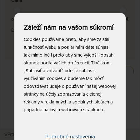
Cena
od
12
€
do
580
€
Záleží nám na vašom súkromí
Dostupnosť a doprava
skladom
27
Cookies používame preto, aby sme zaistili
doprava zadarmo
funkčnosť webu a pokiaľ nám dáte súhlas,
4
tak mimo iné i preto aby sme vylepšili obsah
stránok podľa vašich preferencií. Tlačítkom
ĎALŠIE FILTRE
„Súhlasiť a zatvoriť“ udelíte suhlas s
Vyfiltrujte si len to, čo
využíváním cookies a budeme tak môcť
odovzdávať údaje o používaní našej webovej
hľadáte!
stránky na účely zobrazovania cielenej
reklamy v reklamných a sociálnych sieťach a
prípadne na iných webových stránkach.
(current)
1
2
3
VÝCHODZÍ
Podrobné nastavenia