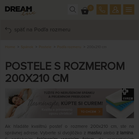
0
späť na Podľa rozmeru
Home
Spánok
Postele
Podľa rozmeru
200x210 cm
POSTELE S ROZMEROM
200X210 CM
Ak hľadáte kvalitnú posteľ o rozmere 200x210 cm, ste na
správnej adrese. Vyberte si dvojlôžko z
masívu
alebo
z lamina
.