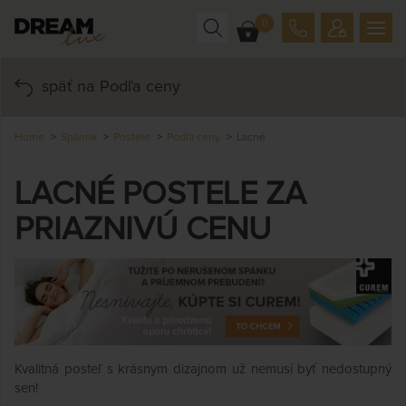
0
späť na Podľa ceny
Home
Spánok
Postele
Podľa ceny
Lacné
LACNÉ POSTELE ZA
PRIAZNIVÚ CENU
Kvalitná posteľ s krásnym dizajnom už nemusí byť nedostupný
sen!