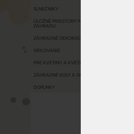
NAJDR
SLNEČNÍKY
ALABA
ÚLOŽNÉ PRIESTORY NA
hojdac
ZÁHRADU
UV-re
vlákn
ZÁHRADNÉ DEKORÁCIE
GRILOVANIE
PRE KVETINY A KVETINKY
ZÁHRADNÉ KOLY A GUĽATINA
DOPLNKY
Hojdac
rezist
vlákn
udržuj