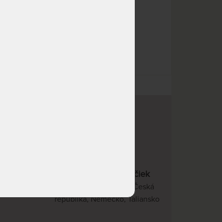
20 kvalitných značiek
v
Slovenská republika, Česká
republika, Nemecko, Taliansko