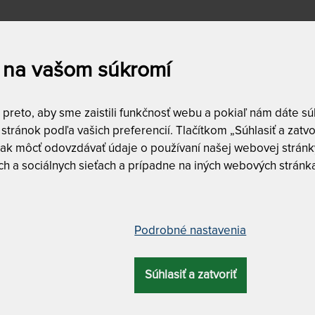
ciu sieť s rozpernou tyčou
musíte pekne napnúť, aby sa 
a je diagonálna. Zavesenie je jednoduché a tak nič nebrán
 na vašom súkromí
reto, aby sme zaistili funkčnosť webu a pokiaľ nám dáte súh
stránok podľa vašich preferencií. Tlačítkom „Súhlasiť a zatvo
a
Dostupnosť a dopra
ak môcť odovzdávať údaje o používaní našej webovej stránky
skladom
0
h a sociálnych sieťach a prípadne na iných webových stránk
4
€
do
220
€
ĎALŠIE FILTRE
Vyfiltrujte si len to,
Podrobné nastavenia
Súhlasiť a zatvoriť
DZÍ
NAJLACNEJŠÍ
NAJPREDÁVANEJŠÍ