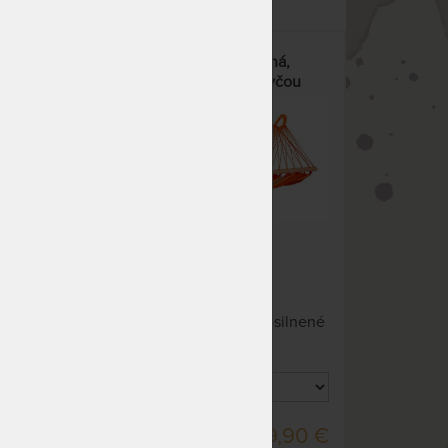
a
ALISIO DOUBLE - vodeodolná,
 tyčou
priestranná hojdacia sieť s tyčou
Hojdacia sieť je vyrobená z
ý a
vodeodolného materiálu. Zosilnené
ozmary
okraje zaistia dlhú životnosť
vne
hamaky.
NA DOTAZ
,90 €
139,90 €