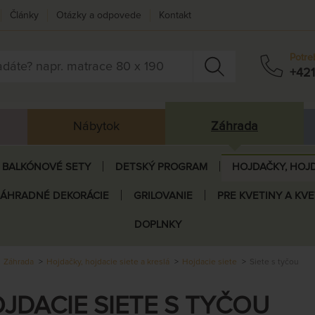
Články
Otázky a odpovede
Kontakt
Potre
+421
Nábytok
Záhrada
BALKÓNOVÉ SETY
DETSKÝ PROGRAM
HOJDAČKY, HOJD
ZÁHRADNÉ DEKORÁCIE
GRILOVANIE
PRE KVETINY A KV
DOPLNKY
Záhrada
Hojdačky, hojdacie siete a kreslá
Hojdacie siete
Siete s tyčou
JDACIE SIETE S TYČOU