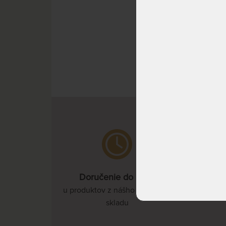
NA DO
Doručenie do 3 dní
u produktov z nášho vlastného
skladu