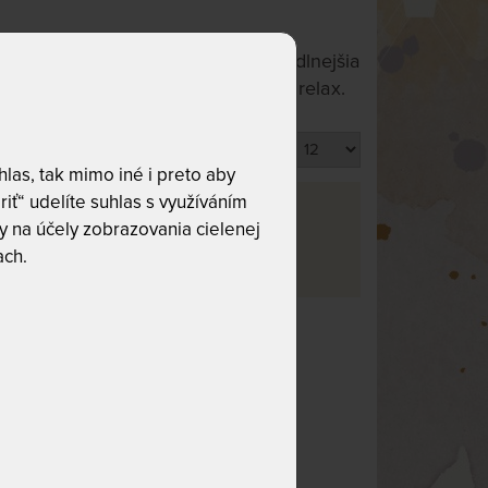
vám na nej dobre ležalo. Najpohodlnejšia
i vhupnúť do siete a vychutnať si relax.
Produktov na stránku
las, tak mimo iné i preto aby
riť“ udelíte suhlas s využíváním
va
 na účely zobrazovania cielenej
ach.
 čo hľadáte!