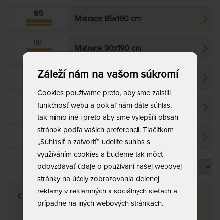
Matrace 85x190 cm
Matrace 90x190 cm
Záleží nám na vašom súkromí
Matrace 100x190cm
Cookies používame preto, aby sme zaistili
funkčnosť webu a pokiaľ nám dáte súhlas,
Matrace 120x190 cm
tak mimo iné i preto aby sme vylepšili obsah
stránok podľa vašich preferencií. Tlačítkom
Matrace 140x190cm
„Súhlasiť a zatvoriť“ udelíte suhlas s
využíváním cookies a budeme tak môcť
odovzdávať údaje o používaní našej webovej
Produktov na stránku
stránky na účely zobrazovania cielenej
reklamy v reklamných a sociálnych sieťach a
Cena
prípadne na iných webových stránkach.