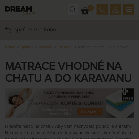
0
späť na Pre koho
Home
Spánok
Matrace
Pre koho
Matrace na chatu a do karavanu
MATRACE VHODNÉ NA
CHATU A DO KARAVANU
Hľadáte niečo na chatu? Aby vám nechýbalo pohodlie ani tam?
Na matrac na chatu alebo do karavanu nie sme tak nároční ako