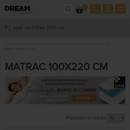
0
späť na Dĺžka 220 cm
Home
Spánok
Matrace
Podľa rozmerov
Dĺžka 220 cm
Matrac 100x220 cm
MATRAC 100X220 CM
Produktov na stránku