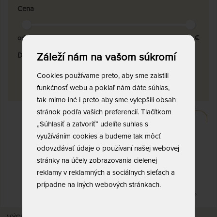
Cena
od
20
€
do
3,919
€
Dostupnosť a doprava
Záleží nám na vašom súkromí
skladom
2
Cookies používame preto, aby sme zaistili
doprava zadarmo
188
funkčnosť webu a pokiaľ nám dáte súhlas,
tak mimo iné i preto aby sme vylepšili obsah
ĎALŠIE FILTRE
stránok podľa vašich preferencií. Tlačítkom
Vyfiltrujte si len to, čo
„Súhlasiť a zatvoriť“ udelíte suhlas s
využíváním cookies a budeme tak môcť
odovzdávať údaje o používaní našej webovej
hľadáte!
stránky na účely zobrazovania cielenej
reklamy v reklamných a sociálnych sieťach a
prípadne na iných webových stránkach.
(current)
1
2
3
4
5
6
⋯
12
⋯
17
⋯
22