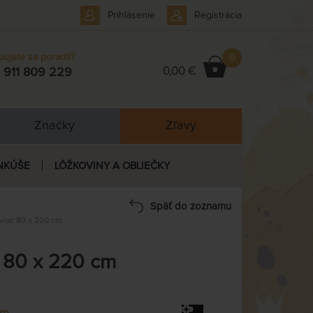
Prihlásenie
Registrácia
bujete sa poradiť?
0
0,00 €
 911 809 229
Značky
Zľavy
NKÚŠE
LÔŽKOVINY A OBLIEČKY
Späť do zoznamu
viac 80 x 220 cm
 80 x 220 cm
em