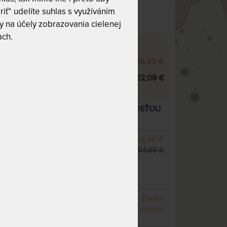
 10
Tuhosť 6 z 10
riť“ udelíte suhlas s využíváním
 na účely zobrazovania cielenej
ach.
 XD - VÝŠKOVÉ VARIANTY
000 XD 25 cm
856,80 €
000 XD 28 cm
922,08 €
XD 28 CM - MATRAC S EXTRA PRUŽNOSŤOU
 varianty
SKLADOM 1 KS
768,40 €
odosielame do 1 - 2 prac.
904,00 €
dní
(ďalšie z ext. skladu do 5
pracovných dní)
NA OBJEDNÁVKU
Zvoľte
odosielame do 10 - 20
rozmer
prac. dní