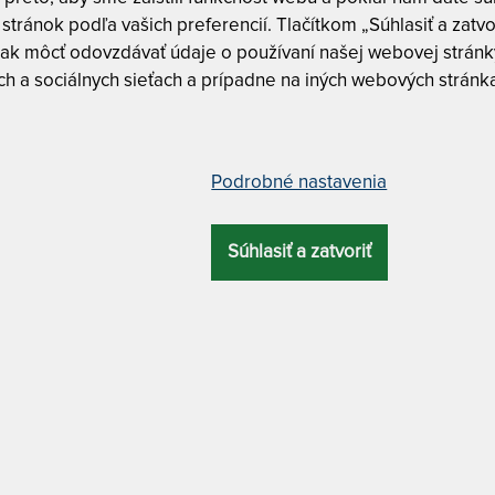
Tuhosť 5 z
stránok podľa vašich preferencií. Tlačítkom „Súhlasiť a zatvo
ak môcť odovzdávať údaje o používaní našej webovej stránky
h a sociálnych sieťach a prípadne na iných webových stránk
CUREM C7000
a pružnosťou naviac 80 x 220 cm
Curem C7
Curem C7
Podrobné nastavenia
CELKOVÁ
ZÁRUKA
PROFILÁCIA
ÚČEL
VÝŠKA
CUREM C7000 
Súhlasiť a zatvoriť
NAVIAC
– ďalšie
28 cm
10 rokov
7 zón
luxusný
90 x 200 cm
MATERIÁL POŤAHU
o spodnou protišmykovou úpravou + antibakteriálny
ATYP
navyše. Hybridný matrac Curem so