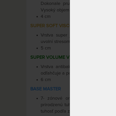
Dokonale pružné pohodlie a podpo
Vysoký objem cca 58 kg / m3.
4 cm
SUPER SOFT VISCO 50
Vrstva super jemnej pamäťovej p
uvolní stresom napäté svalstvo i mys
5 cm
SUPER VOLUME VISCO 85
Vrstva antibakteriálnej pamäťove
odľahčuje a podopiera, prináša pocit 
6 cm
BASE MASTER
7- zónové ortopedické jadro dod
prirodzenú tuhosť. Curem-Core inteli
tuhosť podľa zaťaženia.