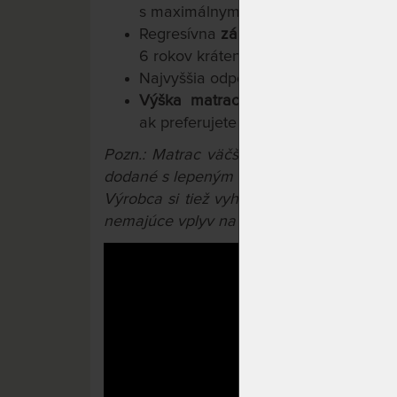
s maximálnym rozostupom lamiel 4 
Regresívna
záruka 10 rokov
na jadro
6 rokov krátená každým rokom o 20
Najvyššia odporúčaná
nosnosť 150 k
Výška matraca 28 cm,
v ponuke 
ak preferujete nižší matrac
Pozn.: Matrac väčší ako 90x200 cm a m
dodané s lepeným konštrukčným spojom.
Výrobca si tiež vyhradzuje právo na prí
nemajúce vplyv na úžitkové vlastnosti výr