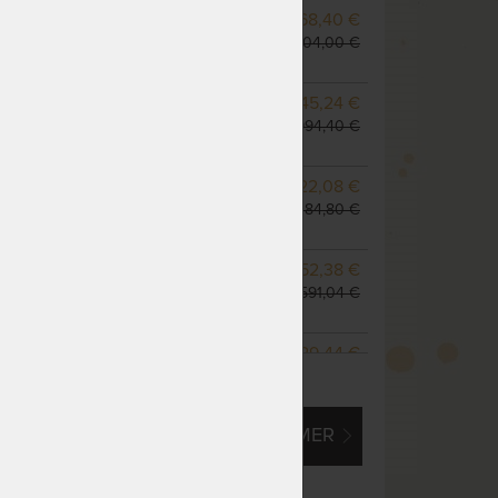
NA OBJEDNÁVKU
768,40 €
odosielame do 10 - 20
904,00 €
prac. dní
NA OBJEDNÁVKU
845,24 €
odosielame do 10 - 20
994,40 €
prac. dní
m
NA OBJEDNÁVKU
922,08 €
odosielame do 10 - 20
1 084,80 €
prac. dní
NA OBJEDNÁVKU
1 352,38 €
odosielame do 10 - 20
1 591,04 €
prac. dní
NA OBJEDNÁVKU
1 229,44 €
ZOBRAZIŤ VŠETKY VARIANTY
odosielame do 10 - 20
1 446,40 €
prac. dní
EM O VLASTNÝ, ATYPICKÝ ROZMER
NA OBJEDNÁVKU
1 536,80 €
odosielame do 10 - 20
1 808,00 €
prac. dní