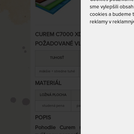
sme vylepšili obsah 
cookies a budeme t
reklamy v reklamnýc
CUREM C7000 XD 28 cm - matrac s extr
POŽADOVANÉ VLASTNOSTI:
MAXIMÁLNA
SNÍMATEĽNÝ
TUHOSŤ
NOSNOSŤ
POŤAH
mäkšie + stredne tuhé
150 kg
áno
MATERIÁL
LOŽNÁ PLOCHA
MATERIÁL JADRA
studená pena
pamäťová + studená pena
s
POPIS
Pohodlie Curem s extra pružnosťou 