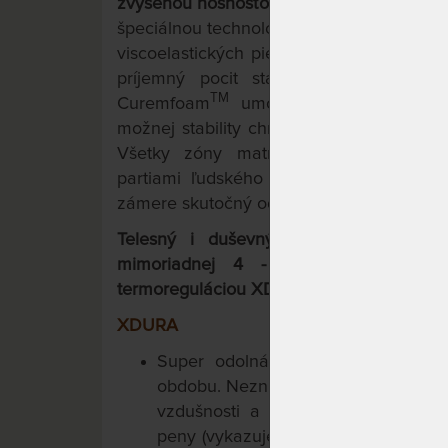
zvýšenou nosnosťou a voliteľnou výškou
špeciálnou technológiou nástreku peny. 
viscoelastických pien napomáha pri uľah
príjemný pocit stav beztiaže. Kombi
TM
Curemfoam
umožňuje pri ležaní na 
možnej stability chrbtice pri všetkých re
Všetky zóny matraca efektívne vyrovn
partiami ľudského tela. Špičková tech
zámere skutočný odpočinok pre Vaše Telo
Telesný i duševný pocit stavu bezt
mimoriadnej 4 - vrstvovej konštru
termoreguláciou XDURA,
2 pamäťových a
XDURA
Super odolná, super priedušná h
obdobu. Nezničiteľný komfort a termo
vzdušnosti a mechanickej výdrži 
peny (vykazuje násobne vyššiu život