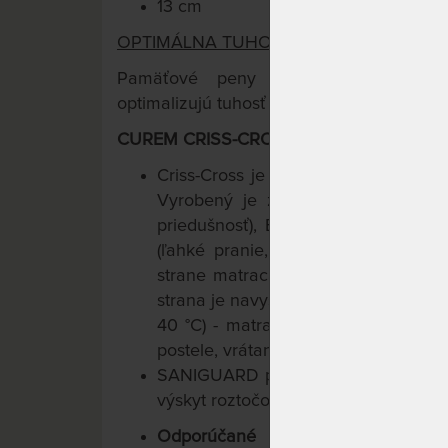
13 cm
OPTIMÁLNA TUHOSŤ PRE KAŽDÉHO.
TM
Pamäťové peny Curemfoam
s inte
optimalizujú tuhosť podľa Vašej hmotnosti
CUREM CRISS-CROSS PRATEĽNÝ POŤAH (
Criss-Cross je funkčný poťah, presne
Vyrobený je z prírodných vlákien 
priedušnosť), Elastanu (perfektná pr
(ľahké pranie, pevnosť, odolnosť).
strane matraca - možno ho ľahko sňa
strana je navyše vybavená protišmy
40 °C) - matrace Curem sú tak vho
postele, vrátane kontinentálnych.
SANIGUARD potláča výskyt baktérií,
výskyt roztočov a väčšiny ďalších al
Odporúčané uloženie na lamelo