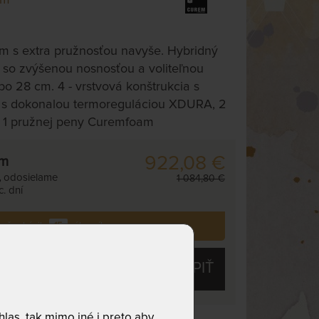
m s extra pružnosťou navyše. Hybridný
so zvýšenou nosnosťou a voliteľnou
o 28 cm. 4 - vrstvová konštrukcia s
 s dokonalou termoreguláciou XDURA, 2
 1 pružnej peny Curemfoam
922,08 €
cm
,
odosielame
1 084,80 €
. dní
i už zakúpilo
15
zákazníkov.
KÚPIŤ
las, tak mimo iné i preto aby