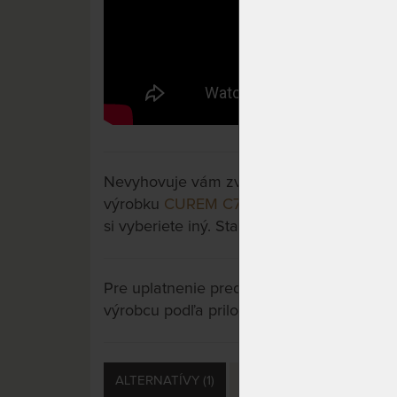
Nevyhovuje vám zvolený variant výrobku? 
výrobku
CUREM C7000 XD 28 cm - matrac
si vyberiete iný. Stačí si rozkliknúť ďalšie 
Pre uplatnenie predĺženej záruky je potre
výrobcu podľa priložených letákov.
ALTERNATÍVY (1)
PRÍSLUŠENSTVO (3)
S