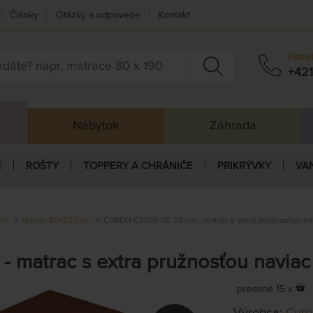
Články
Otázky a odpovede
Kontakt
Potre
+421
Nábytok
Záhrada
E
ROŠTY
TOPPERY A CHRÁNIČE
PRIKRÝVKY
VA
 cm
Matrac 80x220 cm
CUREM C7000 XD 28 cm - matrac s extra pružnosťou na
matrac s extra pružnosťou naviac
predané 15 x
Výrobca:
Cur