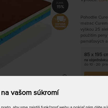
15%
Pohodlie Cure
matrac Curem 
výškou 25 aleb
použitím peny
pamäťových a
85 x 195 c
na objednávku
do 10 - 20 prac
Tento produkt s
 na vašom súkromí
reto, aby sme zaistili funkčnosť webu a pokiaľ nám dáte súh