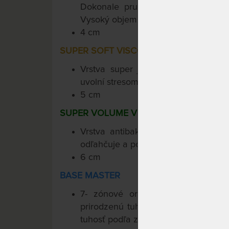
Dokonale pružné pohodlie a podpo
Vysoký objem cca 58 kg / m3.
4 cm
SUPER SOFT VISCO 50
Vrstva super jemnej pamäťovej p
uvolní stresom napäté svalstvo i mys
5 cm
SUPER VOLUME VISCO 85
Vrstva antibakteriálnej pamäťove
odľahčuje a podopiera, prináša pocit 
6 cm
BASE MASTER
7- zónové ortopedické jadro dod
prirodzenú tuhosť. Curem-Core inteli
tuhosť podľa zaťaženia.