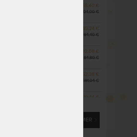
NA OBJEDNÁVKU
768,40 €
odosielame do 10 - 20
904,00 €
prac. dní
NA OBJEDNÁVKU
845,24 €
odosielame do 10 - 20
994,40 €
prac. dní
m
NA OBJEDNÁVKU
922,08 €
odosielame do 10 - 20
1 084,80 €
prac. dní
NA OBJEDNÁVKU
1 352,38 €
odosielame do 10 - 20
1 591,04 €
prac. dní
NA OBJEDNÁVKU
1 229,44 €
ZOBRAZIŤ VŠETKY VARIANTY
odosielame do 10 - 20
1 446,40 €
prac. dní
EM O VLASTNÝ, ATYPICKÝ ROZMER
NA OBJEDNÁVKU
1 536,80 €
odosielame do 10 - 20
1 808,00 €
prac. dní