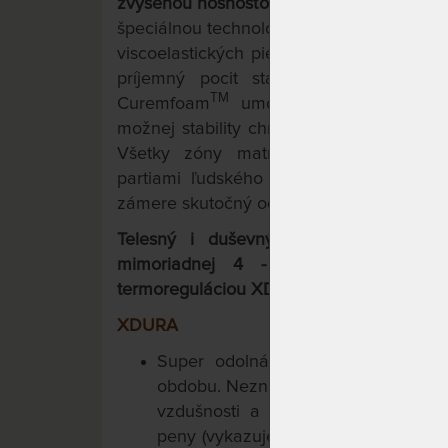
zvýšenou nosnosťou a voliteľnou výškou
špeciálnou technológiou nástreku peny. 
viscoelastických pien napomáha pri uľah
príjemný pocit stav beztiaže. Kombi
TM
Curemfoam
umožňuje pri ležaní na 
možnej stability chrbtice pri všetkých re
Všetky zóny matraca efektívne vyrovn
partiami ľudského tela. Špičková tech
zámere skutočný odpočinok pre Vaše Telo
Telesný i duševný pocit stavu bezt
mimoriadnej 4 - vrstvovej konštru
termoreguláciou XDURA,
2 pamäťových a
XDURA
Super odolná, super priedušná h
obdobu. Nezničiteľný komfort a termo
vzdušnosti a mechanickej výdrži 
peny (vykazuje násobne vyššiu život