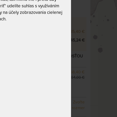
 10
Tuhosť 6 z 10
riť“ udelíte suhlas s využíváním
 na účely zobrazovania cielenej
ach.
 XD - VÝŠKOVÉ VARIANTY
000 XD 25 cm
785,40 €
000 XD 28 cm
845,24 €
XD 28 CM - MATRAC S EXTRA PRUŽNOSŤOU
 varianty
SKLADOM 1 KS
768,40 €
odosielame do 1 - 2 prac.
904,00 €
dní
(ďalšie z ext. skladu do 5
pracovných dní)
NA OBJEDNÁVKU
Zvoľte
odosielame do 10 - 20
rozmer
prac. dní