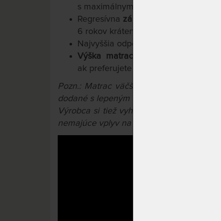
s maximálnym rozostupom lamiel 4 
Regresívna
záruka 10 rokov
na jadro
6 rokov krátená každým rokom o 20
Najvyššia odporúčaná
nosnosť 150 k
Výška matraca 28 cm,
v ponuke 
ak preferujete nižší matrac
Pozn.: Matrac väčší ako 90x200 cm a m
dodané s lepeným konštrukčným spojom.
Výrobca si tiež vyhradzuje právo na prí
nemajúce vplyv na úžitkové vlastnosti výr