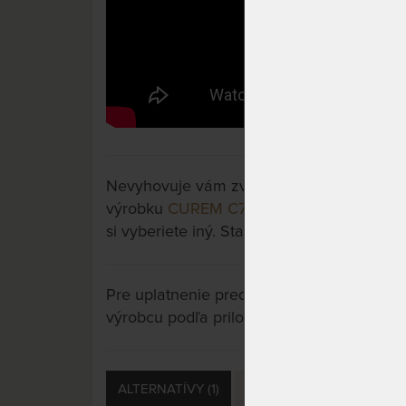
Nevyhovuje vám zvolený variant výrobku? 
výrobku
CUREM C7000 XD 28 cm - matrac
si vyberiete iný. Stačí si rozkliknúť ďalšie 
Pre uplatnenie predĺženej záruky je potre
výrobcu podľa priložených letákov.
ALTERNATÍVY (1)
PRÍSLUŠENSTVO (3)
S