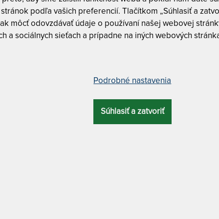
Tuhosť 5 z
stránok podľa vašich preferencií. Tlačítkom „Súhlasiť a zatvo
ak môcť odovzdávať údaje o používaní našej webovej stránky
h a sociálnych sieťach a prípadne na iných webových stránk
CUREM C7000
a pružnosťou naviac 85 x 195 cm
Curem C7
Curem C7
Podrobné nastavenia
CELKOVÁ
ZÁRUKA
PROFILÁCIA
ÚČEL
VÝŠKA
CUREM C7000 
Súhlasiť a zatvoriť
NAVIAC
– ďalšie
28 cm
10 rokov
7 zón
luxusný
90 x 200 cm
MATERIÁL POŤAHU
o spodnou protišmykovou úpravou + antibakteriálny
ATYP
navyše. Hybridný matrac Curem so