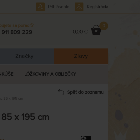
Prihlásenie
Registrácia
bujete sa poradiť?
0
0,00 €
 911 809 229
Značky
Zľavy
NKÚŠE
LÔŽKOVINY A OBLIEČKY
Späť do zoznamu
c 85 x 195 cm
 85 x 195 cm
em