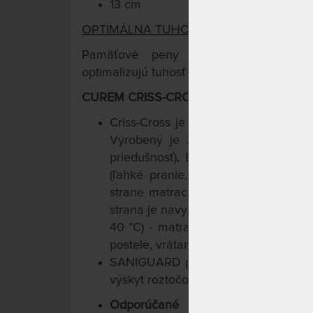
13 cm
OPTIMÁLNA TUHOSŤ PRE KAŽDÉHO.
TM
Pamäťové peny Curemfoam
s inte
optimalizujú tuhosť podľa Vašej hmotnosti
CUREM CRISS-CROSS PRATEĽNÝ POŤAH (
Criss-Cross je funkčný poťah, presne
Vyrobený je z prírodných vlákien 
priedušnosť), Elastanu (perfektná pr
(ľahké pranie, pevnosť, odolnosť).
strane matraca - možno ho ľahko sňa
strana je navyše vybavená protišmy
40 °C) - matrace Curem sú tak vho
postele, vrátane kontinentálnych.
SANIGUARD potláča výskyt baktérií,
výskyt roztočov a väčšiny ďalších al
Odporúčané uloženie na lamelo