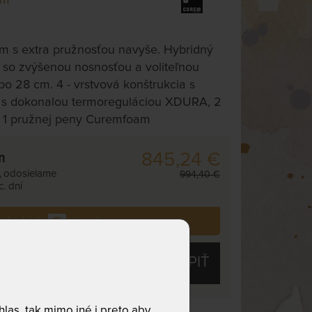
m s extra pružnosťou navyše. Hybridný
so zvýšenou nosnosťou a voliteľnou
o 28 cm. 4 - vrstvová konštrukcia s
 s dokonalou termoreguláciou XDURA, 2
 1 pružnej peny Curemfoam
845,24 €
m
,
odosielame
994,40 €
. dní
i už zakúpilo
15
zákazníkov.
KÚPIŤ
las, tak mimo iné i preto aby