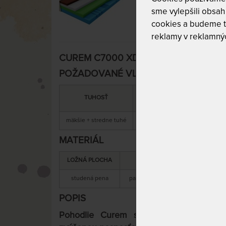
sme vylepšili obsah 
cookies a budeme t
reklamy v reklamnýc
CUREM C7000 XD 28 cm - matrac s extr
POŽADOVANÉ VLASTNOSTI:
MAXIMÁLNA
SNÍMATEĽNÝ
TUHOSŤ
NOSNOSŤ
POŤAH
mäkšie + stredne tuhé
150 kg
áno
MATERIÁL
LOŽNÁ PLOCHA
MATERIÁL JADRA
studená pena
pamäťová + studená pena
s
POPIS
Pohodlie Curem s extra pružnosťou 