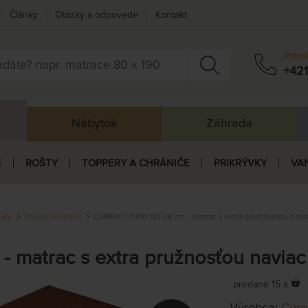
Články
Otázky a odpovede
Kontakt
Potre
+421
Nábytok
Záhrada
E
ROŠTY
TOPPERY A CHRÁNIČE
PRIKRÝVKY
VA
uky
Záruka 10 rokov
CUREM C7000 XD 28 cm - matrac s extra pružnosťou navia
matrac s extra pružnosťou naviac
predané 15 x
Výrobca:
Cur