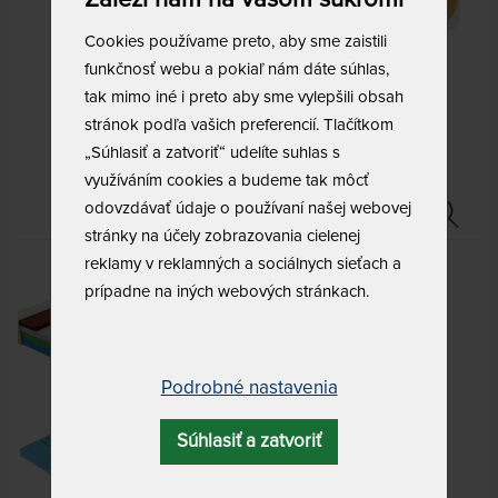
Záleží nám na vašom súkromí
Cookies používame preto, aby sme zaistili
funkčnosť webu a pokiaľ nám dáte súhlas,
tak mimo iné i preto aby sme vylepšili obsah
stránok podľa vašich preferencií. Tlačítkom
„Súhlasiť a zatvoriť“ udelíte suhlas s
využíváním cookies a budeme tak môcť
odovzdávať údaje o používaní našej webovej
stránky na účely zobrazovania cielenej
reklamy v reklamných a sociálnych sieťach a
prípadne na iných webových stránkach.
Podrobné nastavenia
Súhlasiť a zatvoriť