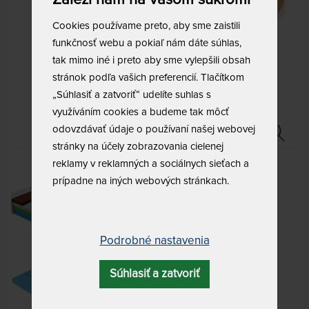
Záleží nám na vašom súkromí
Cookies používame preto, aby sme zaistili
funkčnosť webu a pokiaľ nám dáte súhlas,
tak mimo iné i preto aby sme vylepšili obsah
stránok podľa vašich preferencií. Tlačítkom
„Súhlasiť a zatvoriť“ udelíte suhlas s
využíváním cookies a budeme tak môcť
odovzdávať údaje o používaní našej webovej
stránky na účely zobrazovania cielenej
reklamy v reklamných a sociálnych sieťach a
prípadne na iných webových stránkach.
Podrobné nastavenia
Súhlasiť a zatvoriť