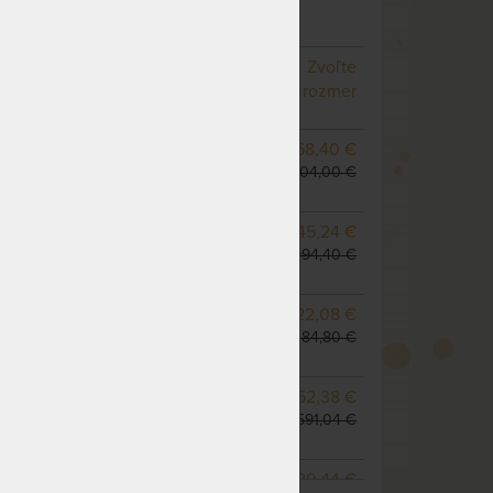
(ďalšie z ext. skladu do 5
pracovných dní)
NA OBJEDNÁVKU
Zvoľte
odosielame do 10 - 20
rozmer
prac. dní
NA OBJEDNÁVKU
768,40 €
odosielame do 10 - 20
904,00 €
prac. dní
NA OBJEDNÁVKU
845,24 €
odosielame do 10 - 20
994,40 €
prac. dní
m
NA OBJEDNÁVKU
922,08 €
odosielame do 10 - 20
1 084,80 €
prac. dní
NA OBJEDNÁVKU
1 352,38 €
odosielame do 10 - 20
1 591,04 €
prac. dní
NA OBJEDNÁVKU
1 229,44 €