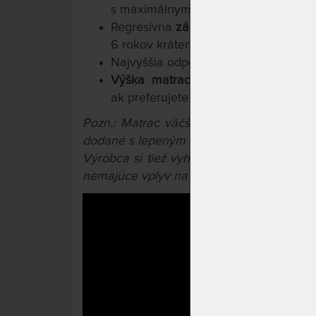
s maximálnym rozostupom lamiel 4 
Regresívna
záruka 10 rokov
na jadro
6 rokov krátená každým rokom o 20
Najvyššia odporúčaná
nosnosť 150 k
Výška matraca 28 cm,
v ponuke 
ak preferujete nižší matrac
Pozn.: Matrac väčší ako 90x200 cm a m
dodané s lepeným konštrukčným spojom.
Výrobca si tiež vyhradzuje právo na prí
nemajúce vplyv na úžitkové vlastnosti výr