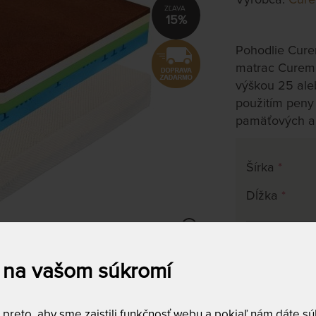
15%
Pohodlie Cure
matrac Curem 
výškou 25 aleb
použitím peny
pamäťových a
Šírka
*
Dĺžka
*
ATYP
na objednávku
 na vašom súkromí
do 10 - 20 prac
Tento produkt s
reto, aby sme zaistili funkčnosť webu a pokiaľ nám dáte súh