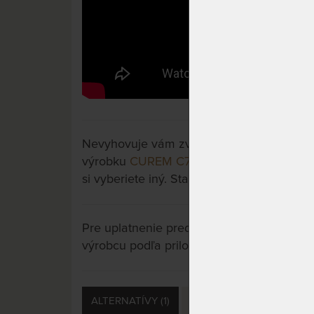
Nevyhovuje vám zvolený variant výrobku? 
výrobku
CUREM C7000 XD 28 cm - matrac
si vyberiete iný. Stačí si rozkliknúť ďalšie 
Pre uplatnenie predĺženej záruky je potre
výrobcu podľa priložených letákov.
ALTERNATÍVY (1)
PRÍSLUŠENSTVO (3)
S