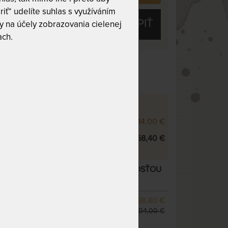
riť“ udelíte suhlas s využíváním
KÚPIŤ
 na účely zobrazovania cielenej
ach.
 10
Tuhosť 6 z 10
 XD - VÝŠKOVÉ VARIANTY
000 XD 25 cm
714,00 €
000 XD 28 cm
768,40 €
XD 28 CM - MATRAC S EXTRA PRUŽNOSŤOU
 varianty
SKLADOM 1 KS
768,40 €
odosielame do 1 - 2 prac.
904,00 €
dní