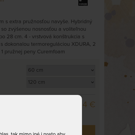
m s extra pružnosťou navyše. Hybridný
so zvýšenou nosnosťou a voliteľnou
o 28 cm. 4 - vrstvová konštrukcia s
 s dokonalou termoreguláciou XDURA, 2
 1 pružnej peny Curemfoam
845,24 €
,
odosielame
. dní
i už zakúpilo
15
zákazníkov.
las, tak mimo iné i preto aby