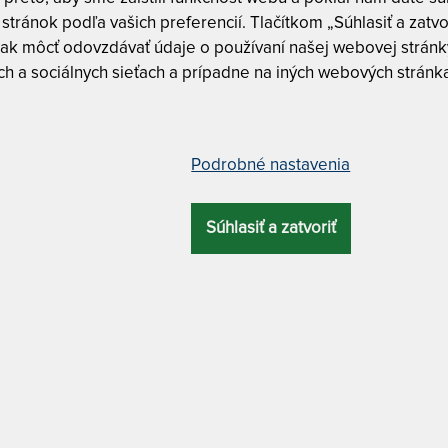
stránok podľa vašich preferencií. Tlačítkom „Súhlasiť a zatvo
ak môcť odovzdávať údaje o používaní našej webovej stránky
h a sociálnych sieťach a prípadne na iných webových stránk
ra pružnosťou naviac ATYP
Tuhosť 5 z
Podrobné nastavenia
CELKOVÁ
ZÁRUKA
PROFILÁCIA
ÚČEL
VÝŠKA
CUREM C7000
Súhlasiť a zatvoriť
Curem C7
28 cm
10 rokov
7 zón
luxusný
Curem C7
MATERIÁL POŤAHU
CUREM C7000 
NAVIAC
– ďalšie
o spodnou protišmykovou úpravou + antibakteriálny
90 x 200 cm
navyše. Hybridný matrac Curem so