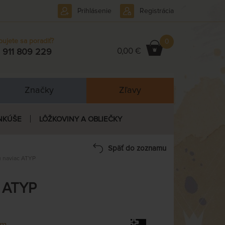
Prihlásenie
Registrácia
bujete sa poradiť?
0
0,00 €
 911 809 229
Značky
Zľavy
NKÚŠE
LÔŽKOVINY A OBLIEČKY
Späť do zoznamu
u naviac ATYP
c ATYP
em