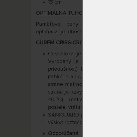
13 cm
OPTIMÁLNA TUHOSŤ PRE KAŽDÉHO.
TM
Pamäťové peny Curemfoam
s inte
optimalizujú tuhosť podľa Vašej hmotnosti
CUREM CRISS-CROSS PRATEĽNÝ POŤAH (
Criss-Cross je funkčný poťah, presne
Vyrobený je z prírodných vlákien 
priedušnosť), Elastanu (perfektná pr
(ľahké pranie, pevnosť, odolnosť).
strane matraca - možno ho ľahko sňa
strana je navyše vybavená protišmy
40 °C) - matrace Curem sú tak vho
postele, vrátane kontinentálnych.
SANIGUARD potláča výskyt baktérií,
výskyt roztočov a väčšiny ďalších al
Odporúčané uloženie na lamelo