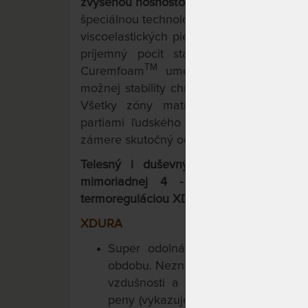
zvýšenou nosnosťou a voliteľnou výškou
špeciálnou technológiou nástreku peny. 
viscoelastických pien napomáha pri uľah
príjemný pocit stav beztiaže. Kombi
TM
Curemfoam
umožňuje pri ležaní na 
možnej stability chrbtice pri všetkých re
Všetky zóny matraca efektívne vyrovn
partiami ľudského tela. Špičková tech
zámere skutočný odpočinok pre Vaše Telo
Telesný i duševný pocit stavu bezt
mimoriadnej 4 - vrstvovej konštru
termoreguláciou XDURA,
2 pamäťových a
XDURA
Super odolná, super priedušná h
obdobu. Nezničiteľný komfort a termo
vzdušnosti a mechanickej výdrži 
peny (vykazuje násobne vyššiu život