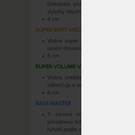
Dokonale pružné pohodlie a podpo
Vysoký objem cca 58 kg / m3.
4 cm
SUPER SOFT VISCO 50
Vrstva super jemnej pamäťovej p
uvolní stresom napäté svalstvo i mys
5 cm
SUPER VOLUME VISCO 85
Vrstva antibakteriálnej pamäťove
odľahčuje a podopiera, prináša pocit 
6 cm
BASE MASTER
7- zónové ortopedické jadro dod
prirodzenú tuhosť. Curem-Core inteli
tuhosť podľa zaťaženia.