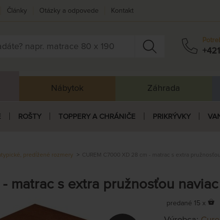
Články
Otázky a odpovede
Kontakt
Potre
+421
Nábytok
Záhrada
E
ROŠTY
TOPPERY A CHRÁNIČE
PRIKRÝVKY
VA
atypické, predĺžené rozmery
CUREM C7000 XD 28 cm - matrac s extra pružnosťo
matrac s extra pružnosťou navia
predané 15 x
Výrobca:
Cur