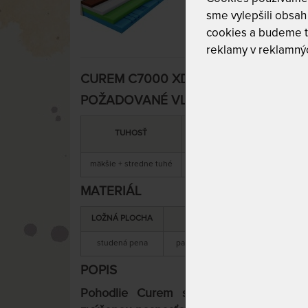
sme vylepšili obsah 
cookies a budeme t
reklamy v reklamnýc
CUREM C7000 XD 28 cm - matrac s ext
POŽADOVANÉ VLASTNOSTI:
MAXIMÁLNA
SNÍMATEĽNÝ
TUHOSŤ
NOSNOSŤ
POŤAH
mäkšie + stredne tuhé
150 kg
áno
MATERIÁL
LOŽNÁ PLOCHA
MATERIÁL JADRA
studená pena
pamäťová + studená pena
s
POPIS
Pohodlie Curem s extra pružnosťou 