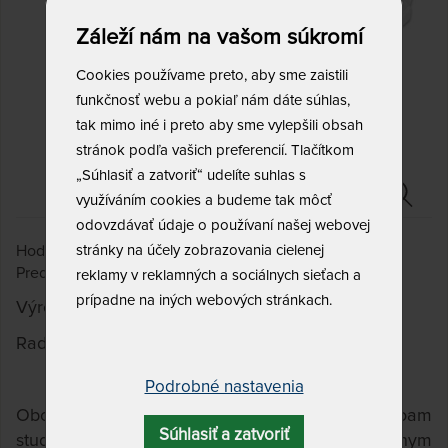
Záleží nám na vašom súkromí
Cookies používame preto, aby sme zaistili
funkčnosť webu a pokiaľ nám dáte súhlas,
tak mimo iné i preto aby sme vylepšili obsah
stránok podľa vašich preferencií. Tlačítkom
„Súhlasiť a zatvoriť“ udelíte suhlas s
využíváním cookies a budeme tak môcť
odovzdávať údaje o používaní našej webovej
Hodnotenie klientov
stránky na účely zobrazovania cielenej
4,8
(13x)
Predané 452 x
reklamy v reklamných a sociálnych sieťach a
prípadne na iných webových stránkach.
Výrobca:
DreamLux
Rada:
DreamLux Wanda
Podrobné nastavenia
Obojstranný matrac vyrobený z pružných Flexifoam
Súhlasiť a zatvoriť
studených pien s dlhou životnosťou. S dvojdielnym