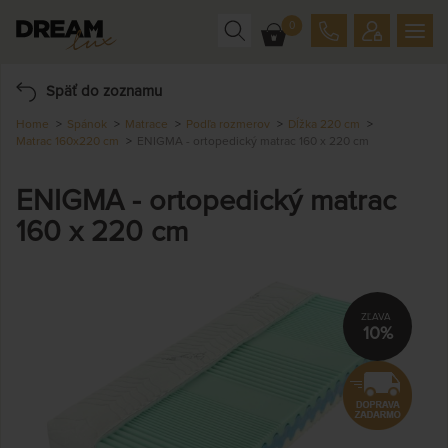
0
Späť do zoznamu
Home
Spánok
Matrace
Podľa rozmerov
Dĺžka 220 cm
Matrac 160x220 cm
ENIGMA - ortopedický matrac 160 x 220 cm
ENIGMA - ortopedický matrac
160 x 220 cm
10%