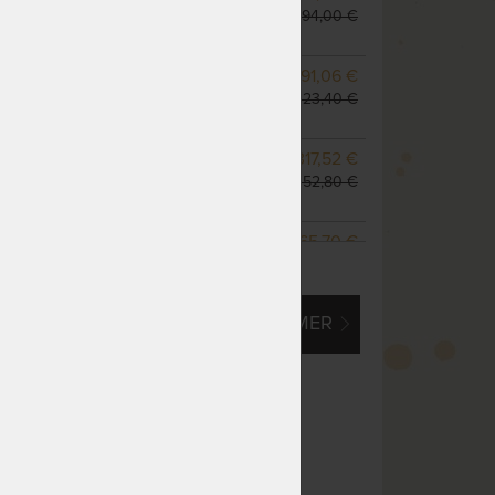
odosielame do 10 - 20
294,00 €
prac. dní
NA OBJEDNÁVKU
291,06 €
odosielame do 10 - 20
323,40 €
prac. dní
m
NA OBJEDNÁVKU
317,52 €
odosielame do 10 - 20
352,80 €
prac. dní
NA OBJEDNÁVKU
465,70 €
ZOBRAZIŤ VŠETKY VARIANTY
odosielame do 10 - 20
517,44 €
prac. dní
EM O VLASTNÝ, ATYPICKÝ ROZMER
NA OBJEDNÁVKU
423,36 €
odosielame do 10 - 20
470,40 €
prac. dní
NA OBJEDNÁVKU
529,20 €
odosielame do 10 - 20
588,00 €
prac. dní
NA OBJEDNÁVKU
529,20 €