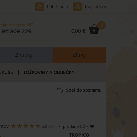
Prihlásenie
Registrácia
bujete sa poradiť?
0
0,00 €
 911 809 229
Značky
Zľavy
NKÚŠE
LÔŽKOVINY A OBLIEČKY
Späť do zoznamu
entov
•
predané 50 x
5,0
(2x)
ico