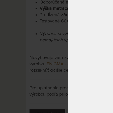
Odporúčaná maximálna nosnosť do 
Výška matraca cca 20 cm
Predĺžená
záruka 4 roky
na jadro ma
Testované 60.000x
Výrobca si vyhradzuje právo na prí
nemajúcich vplyv na úžitkové vlastno
Nevyhovuje vám zvolený variant výrobku? 
výrobku
ENIGMA - ortopedický matrac
a m
rozkliknúť ďalšie cez tlačidlo "Zobraziť vše
Pre uplatnenie predĺženej záruky je potre
výrobcu podľa priložených letákov.