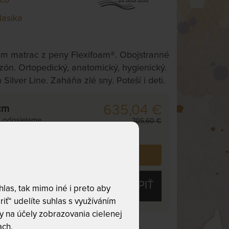
lasika
m matrac z peny Flexifoam®. Obojstranné
zón. Ortopedický, anatomický, hygienický.
Silver Line. Zaháňa zlé sny. Poteší i deti.
635,04 €
cm
,
odosielame
705,60 €
. dní
i už zakúpilo
50
zákazníkov.
KÚPIŤ
las, tak mimo iné i preto aby
riť“ udelíte suhlas s využíváním
 na účely zobrazovania cielenej
ach.