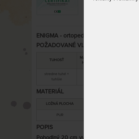
ENIGMA - ortopedický matrac 140 x 22
POŽADOVANÉ VLASTNOSTI:
MAXIMÁLNA
SNÍMATEĽNÝ
C
TUHOSŤ
NOSNOSŤ
POŤAH
stredne tuhé +
130 kg
áno
tuhšie
MATERIÁL
LOŽNÁ PLOCHA
MATERIÁL JADRA
PUR
PUR
POPIS
Pohodlný 20 cm vysoký matrac s prateľn