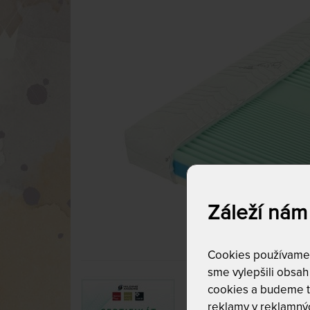
Záleží nám
Cookies používame p
sme vylepšili obsah 
cookies a budeme t
reklamy v reklamnýc