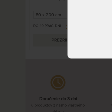
chladivý pocit.
DO 40 PRAC. DNÍ
2 009,00 €
DO 1
PREZRIEŤ
Doručenie do 3 dní
u produktov z nášho vlastného
skladu