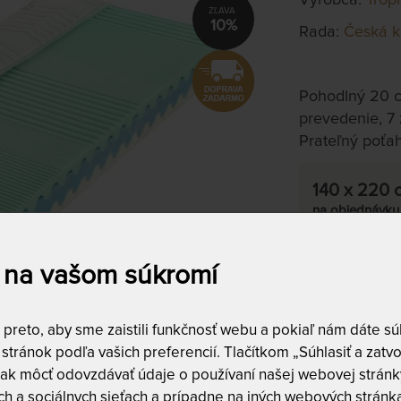
10%
Rada:
Česká k
Pohodlný 20 c
prevedenie, 7 
Prateľný poťah 
140 x 220 
na objednávku
do 10 - 20 prac
 na vašom súkromí
Tento produkt s
reto, aby sme zaistili funkčnosť webu a pokiaľ nám dáte súh
stránok podľa vašich preferencií. Tlačítkom „Súhlasiť a zatvo
ak môcť odovzdávať údaje o používaní našej webovej stránky
h a sociálnych sieťach a prípadne na iných webových stránk