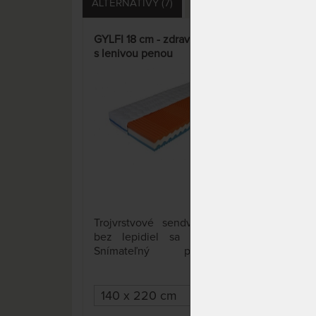
ALTERNATÍVY (7)
OTÁZKY (0)
HODNOTE
GYLFI 18 cm - zdravotný matrac
VER
s lenivou penou
prof
poh
3 x
Trojvrstvové sendvičové jadro
Obľ
bez lepidiel sa dá rozložiť.
oboj
Snímateľný poťah s
PUR 
antibakteriálnou úpravou je
vyso
možné prať na 60 °C.
živo