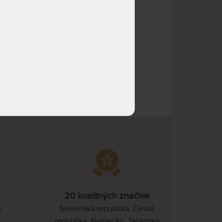
NA OBJEDNÁVKU
635,04 €
odosielame do 10 - 20
705,60 €
prac. dní
NA OBJEDNÁVKU
635,04 €
odosielame do 10 - 20
705,60 €
prac. dní
2 €
NA OBJEDNÁVKU
825,55 €
odosielame do 10 - 20
917,28 €
prac. dní
NA OBJEDNÁVKU
317,52 €
odosielame do 10 - 20
352,80 €
prac. dní
NA OBJEDNÁVKU
349,27 €
odosielame do 10 - 20
388,08 €
prac. dní
NA OBJEDNÁVKU
317,52 €
20 kvalitných značiek
odosielame do 10 - 20
352,80 €
prac. dní
v
Slovenská republika, Česká
republika, Nemecko, Taliansko