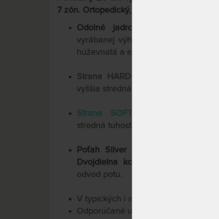
7 zón. Ortopedický, anatomický, hygienický
Odolné jadro
pozostáva z vrstie
vyrábanej výhradne spoločnosťou Hi
húževnatá a elastická. Jadro je masí
Strana HARD.
7 ortopedických zón
vyššia stredná tuhosť.
Strana SOFT.
7 ortopedických z
stredná tuhosť.
Poťah Silver Line
. Komfort a vent
Dvojdielna konštrukcia
pre ľahkú m
odvod potu.
V typických i atypických rozmeroch
Odporúčané uloženie: pevné aj polo