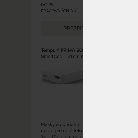
DO 25
DO 1
627,13 €
PRACOVNÝCH DNÍ
DNÍ
PREZRIEŤ
Tempur® PRIMA SOFT
UNA
SmartCool - 21 cm mäkký a
revo
pohodlný matrac
Mäkký a pohodlný matrac s
oporu pre celé telo a s poťahom
Matr
SmartCool pre príjemný
revo