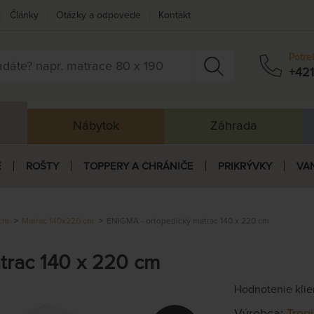
Články
Otázky a odpovede
Kontakt
Potre
+421
Nábytok
Záhrada
E
ROŠTY
TOPPERY A CHRÁNIČE
PRIKRÝVKY
VA
 cm
Matrac 140x220 cm
ENIGMA - ortopedický matrac 140 x 220 cm
trac 140 x 220 cm
Hodnotenie kli
Výrobca:
Trop