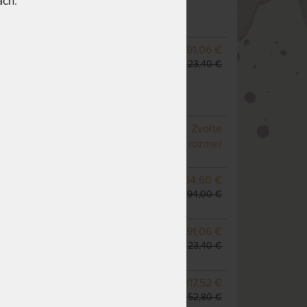
ach.
(ďalšie z ext. skladu do 5
pracovných dní)
SKLADOM 1 KS
291,06 €
odosielame do 1 - 2 prac.
323,40 €
dní
(ďalšie na objednávku do
10 - 20 prac. dní)
NA OBJEDNÁVKU
Zvoľte
odosielame do 10 - 20
rozmer
prac. dní
NA OBJEDNÁVKU
264,60 €
odosielame do 10 - 20
294,00 €
prac. dní
NA OBJEDNÁVKU
291,06 €
odosielame do 10 - 20
323,40 €
prac. dní
m
NA OBJEDNÁVKU
317,52 €
odosielame do 10 - 20
352,80 €