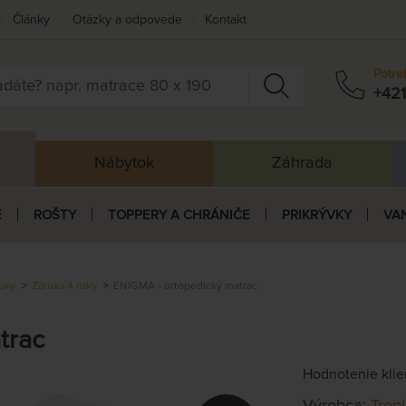
Články
Otázky a odpovede
Kontakt
Potre
+421
Nábytok
Záhrada
E
ROŠTY
TOPPERY A CHRÁNIČE
PRIKRÝVKY
VA
uky
Záruka 4 roky
ENIGMA - ortopedický matrac
trac
Hodnotenie kli
Výrobca:
Trop