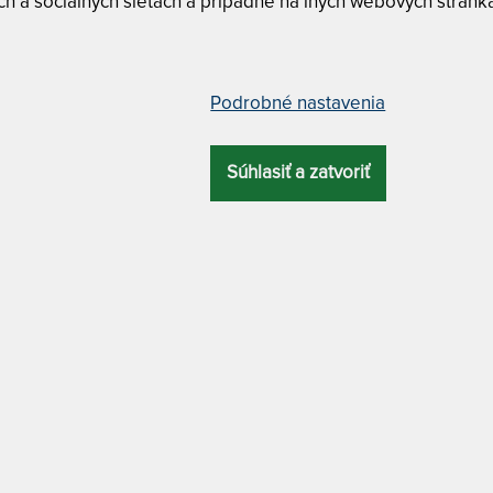
h a sociálnych sieťach a prípadne na iných webových stránk
90 x 190 cm
Podrobné nastavenia
Súhlasiť a zatvoriť
ELKOVÁ
ĎALŠIA
ATYP
ZÁRUKA
PROFILÁCIA
VÝŠKA
VÝHODA
matrac bez
20 cm
4 roky
7 zón
lepidiel
80 x 200 cm
MATERIÁL POŤAHU
85 x 200 cm
s klimatizačnou vrstvou z dutého vlákna
100 x 200 c
ým poťahom. Obojstranné prevedenie,