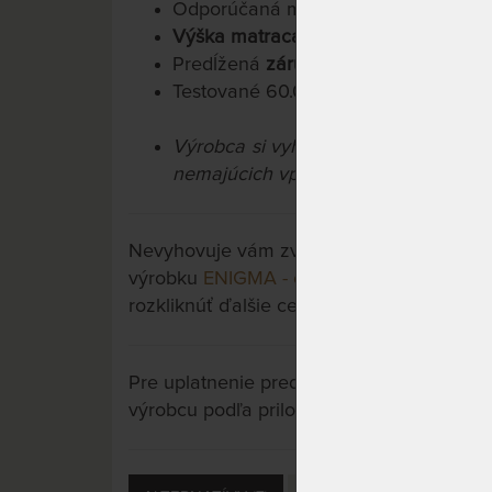
Odporúčaná maximálna nosnosť do 
Výška matraca cca 20 cm
Predĺžená
záruka 4 roky
na jadro ma
Testované 60.000x
Výrobca si vyhradzuje právo na prí
nemajúcich vplyv na úžitkové vlastno
Nevyhovuje vám zvolený variant výrobku? 
výrobku
ENIGMA - ortopedický matrac
a m
rozkliknúť ďalšie cez tlačidlo "Zobraziť vše
Pre uplatnenie predĺženej záruky je potre
výrobcu podľa priložených letákov.