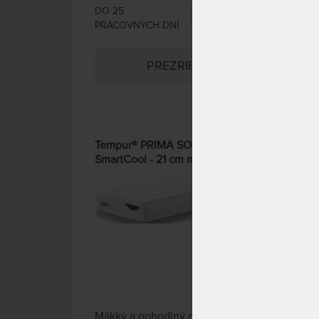
DO 25
SKL
282,00 €
PRACOVNÝCH DNÍ
DO 1
(ďalš
obje
PREZRIEŤ
15 pr
Tempur® PRIMA SOFT
UNA
SmartCool - 21 cm mäkký a
revo
pohodlný matrac
Mäkký a pohodlný matrac s