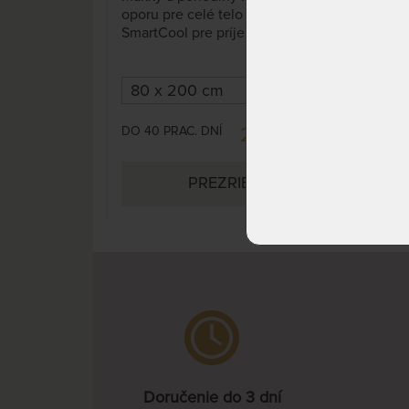
oporu pre celé telo a s poťahom
Matr
SmartCool pre príjemný
revo
chladivý pocit.
DO 40 PRAC. DNÍ
2 009,00 €
SKL
DO 3
PREZRIEŤ
Doručenie do 3 dní