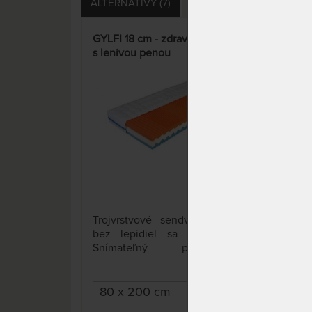
ALTERNATÍVY (7)
OTÁZKY (0)
HODNOTE
GYLFI 18 cm - zdravotný matrac
VER
s lenivou penou
prof
poh
3 x
Trojvrstvové sendvičové jadro
Obľ
bez lepidiel sa dá rozložiť.
oboj
Snímateľný poťah s
PUR 
antibakteriálnou úpravou je
vyso
možné prať na 60 °C.
živo