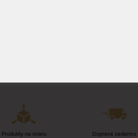
ac Una je vytvorená z
Matrac Una je vytvorená z
lučnej hybridnej peny.
revolučnej hybridnej peny.
80 x 220 cm
85 x 220 cm
ADOM 4 KS
SKLADOM 5 KS
210,00 €
224,0
 PRAC. DNÍ
DO 3 PRAC. DNÍ
90 x 220 cm
PREZRIEŤ
PREZRIEŤ
100 x 220 cm
110 x 220 cm
120 x 220 cm
Produkty na mieru
Doprava zadarmo