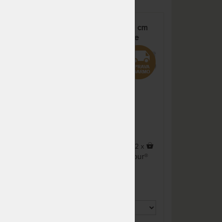
prac. dní
NA OBJEDNÁVKU
291,06 €
cm -
Tempur® PRIMA SOFT - 21 cm
odosielame do 10 - 20
323,40 €
měkká a pohodlná matrace
prac. dní
NA OBJEDNÁVKU
291,06 €
%
odosielame do 10 - 20
323,40 €
prac. dní
NA OBJEDNÁVKU
317,52 €
odosielame do 10 - 20
352,80 €
prac. dní
NA OBJEDNÁVKU
349,27 €
odosielame do 10 - 20
388,08 €
x
2 x
prac. dní
i
Mäkký matrac z radu Tempur®
matracov s výškou 21 cm.
NA OBJEDNÁVKU
317,52 €
odosielame do 10 - 20
352,80 €
u
prac. dní
NA OBJEDNÁVKU
381,02 €
odosielame do 10 - 20
423,36 €