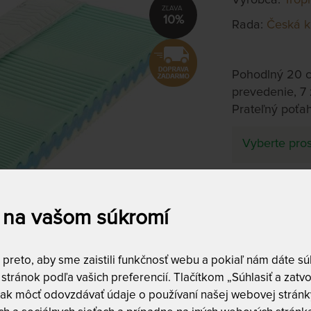
10%
Rada:
Česká k
Pohodlný 20 c
prevedenie, 7 
Prateľný poťah 
Vyberte pros
Tuhosť 5 z
 na vašom súkromí
ENIGMA - ORT
reto, aby sme zaistili funkčnosť webu a pokiaľ nám dáte súh
stránok podľa vašich preferencií. Tlačítkom „Súhlasiť a zatvo
90 x 200 cm
ak môcť odovzdávať údaje o používaní našej webovej stránky