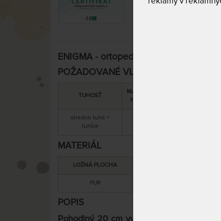
reklamy v reklamnýc
ENIGMA - ortopedický matrac
POŽADOVANÉ VLASTNOSTI:
MAXIMÁLNA
SNÍMATEĽNÝ
C
TUHOSŤ
NOSNOSŤ
POŤAH
stredne tuhé +
130 kg
áno
tuhšie
MATERIÁL
LOŽNÁ PLOCHA
MATERIÁL JADRA
PUR
PUR
POPIS
Pohodlný 20 cm vysoký matrac s prateľn