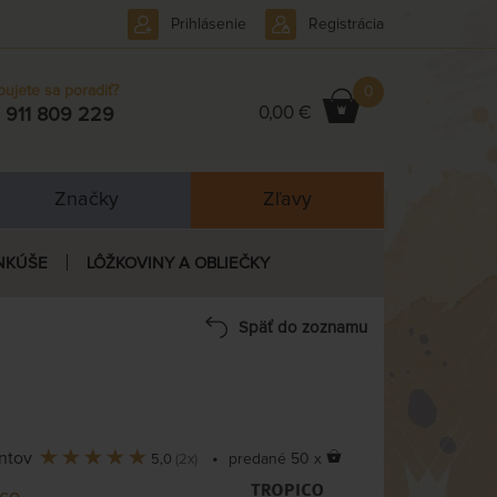
Prihlásenie
Registrácia
bujete sa poradiť?
0
0,00 €
 911 809 229
Značky
Zľavy
NKÚŠE
LÔŽKOVINY A OBLIEČKY
Späť do zoznamu
entov
•
predané 50 x
5,0
(2x)
ico