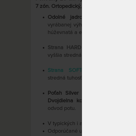
7 zón. Ortopedický, anatomický, hygienický
Odolné jadro
pozostáva z vrstie
vyrábanej výhradne spoločnosťou Hi
húževnatá a elastická. Jadro je masí
Strana HARD.
7 ortopedických zón
vyššia stredná tuhosť.
Strana SOFT.
7 ortopedických z
stredná tuhosť.
Poťah Silver Line
. Komfort a vent
Dvojdielna konštrukcia
pre ľahkú m
odvod potu.
V typických i atypických rozmeroch
Odporúčané uloženie: pevné aj polo