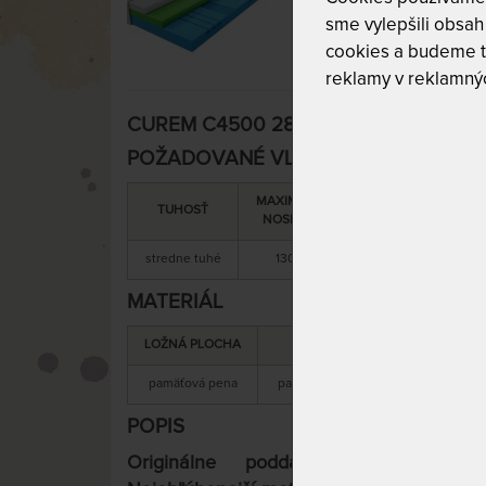
sme vylepšili obsah 
cookies a budeme t
reklamy v reklamnýc
CUREM C4500 28 cm - jedinečne podda
POŽADOVANÉ VLASTNOSTI:
MAXIMÁLNA
SNÍMATEĽNÝ
TUHOSŤ
NOSNOSŤ
POŤAH
stredne tuhé
130 kg
áno
MATERIÁL
LOŽNÁ PLOCHA
MATERIÁL JADRA
pamäťová pena
pamäťová + studená pena
s
POPIS
Originálne poddajné pohodlie, 