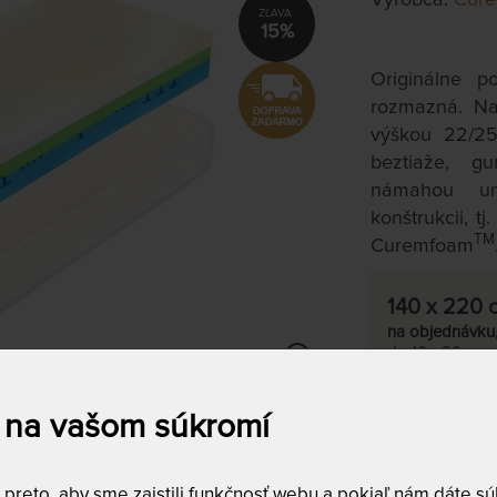
15%
Originálne p
rozmazná. Na
výškou 22/25
beztiaže, g
námahou un
konštrukcii, t
TM
Curemfoam
140 x 220 
na objednávku
do 10 - 20 prac
Tento produkt s
 na vašom súkromí
T
S
reto, aby sme zaistili funkčnosť webu a pokiaľ nám dáte súh