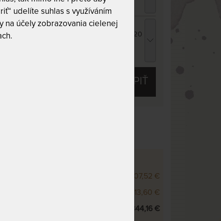
3,20 €
chcem zľavu
2,80 €
riť“ udelíte suhlas s využíváním
 na účely zobrazovania cielenej
ROPICO POLYCOTTON MEDICAL -
atracový chránič - pranie na 95 °C 140 x 220
ach.
m
3,32 €
chcem zľavu
2,76 €
KÚPIŤ
/7 z 10
 - VÝŠKOVÉ VARIANTY
500 22 cm
1 607,52 €
500 25 cm
1 713,60 €
500 28 cm
1 844,16 €