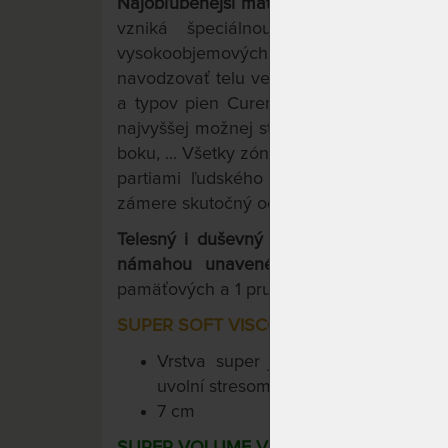
Najobľúbenejší matrac Curem s voliteľn
vzniká špeciálnou technológiou ná
vysokoobjemových viscoelastických pi
navodzovať telu veľmi príjemný pocit sta
TM
a typov pien Curemfoam
umožňuje pri
najvyššej možnej stability chrbtice pri v
boku, ... Všetky zóny matraca efektívne v
partiami ľudského tela. Špičková tech
zámere skutočný odpočinok pre Vaše Telo
Telesný i duševný pocit stavu beztiaže,
námahou unaveného tela vďaka 3 - vr
pamäťových a 1 pružnej peny Curemfoam
SUPER SOFT VISCO 50
Vrstva super jemnej pamäťovej p
uvolní stresom napäté svalstvo i mys
7 cm
SUPER VOLUME VISCO 85