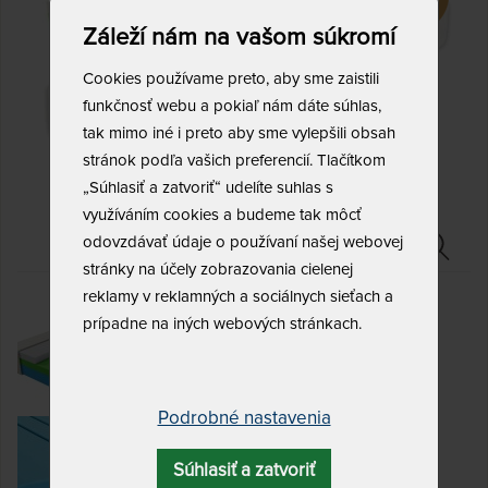
Záleží nám na vašom súkromí
Cookies používame preto, aby sme zaistili
funkčnosť webu a pokiaľ nám dáte súhlas,
tak mimo iné i preto aby sme vylepšili obsah
stránok podľa vašich preferencií. Tlačítkom
„Súhlasiť a zatvoriť“ udelíte suhlas s
využíváním cookies a budeme tak môcť
odovzdávať údaje o používaní našej webovej
stránky na účely zobrazovania cielenej
reklamy v reklamných a sociálnych sieťach a
prípadne na iných webových stránkach.
Podrobné nastavenia
Súhlasiť a zatvoriť