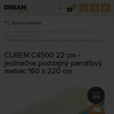
0
Späť do zoznamu
Home
Spánok
Matrace
Podľa rozmerov
Dĺžka 220 cm
Matrac 160x220 cm
CUREM C4500 22 cm - jedinečne poddajný pamäťový matrac 160 x 220 cm
CUREM C4500 22 cm -
jedinečne poddajný pamäťový
matrac 160 x 220 cm
15%