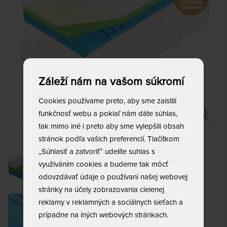
Záleží nám na vašom súkromí
Cookies používame preto, aby sme zaistili
funkčnosť webu a pokiaľ nám dáte súhlas,
tak mimo iné i preto aby sme vylepšili obsah
stránok podľa vašich preferencií. Tlačítkom
„Súhlasiť a zatvoriť“ udelíte suhlas s
využíváním cookies a budeme tak môcť
odovzdávať údaje o používaní našej webovej
stránky na účely zobrazovania cielenej
reklamy v reklamných a sociálnych sieťach a
prípadne na iných webových stránkach.