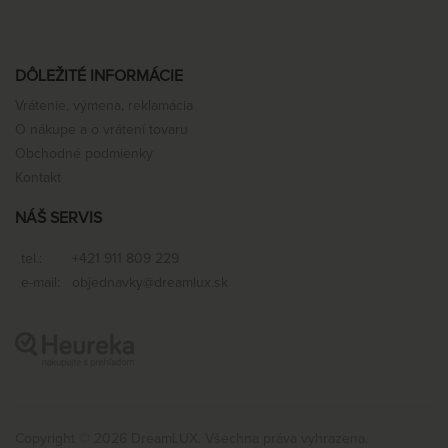
DÔLEŽITÉ INFORMÁCIE
Vrátenie, výmena, reklamácia
O nákupe a o vrátení tovaru
Obchodné podmienky
Kontakt
NÁŠ SERVIS
tel.:
+421 911 809 229
e-mail:
objednavky@dreamlux.sk
Copyright © 2026 DreamLUX. Všechna práva vyhrazena.