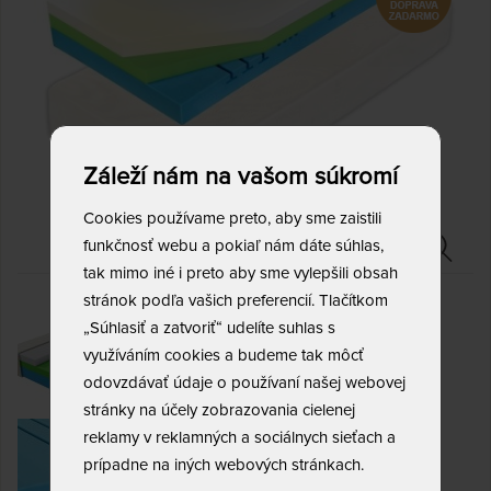
Záleží nám na vašom súkromí
Cookies používame preto, aby sme zaistili
funkčnosť webu a pokiaľ nám dáte súhlas,
tak mimo iné i preto aby sme vylepšili obsah
stránok podľa vašich preferencií. Tlačítkom
„Súhlasiť a zatvoriť“ udelíte suhlas s
využíváním cookies a budeme tak môcť
odovzdávať údaje o používaní našej webovej
stránky na účely zobrazovania cielenej
reklamy v reklamných a sociálnych sieťach a
prípadne na iných webových stránkach.