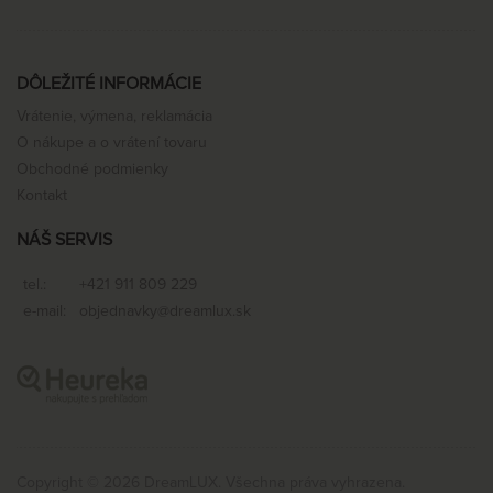
DÔLEŽITÉ INFORMÁCIE
Vrátenie, výmena, reklamácia
O nákupe a o vrátení tovaru
Obchodné podmienky
Kontakt
NÁŠ SERVIS
tel.:
+421 911 809 229
e-mail:
objednavky@dreamlux.sk
Copyright © 2026 DreamLUX. Všechna práva vyhrazena.