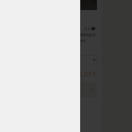
2 x
2 x
Masívna dubová posteľ z kvalitných
ým
materiálov s čalúneným čelom.
DO 20 PRAC. DNÍ
,00 €
943,20 €
PREZRIEŤ
asívu
PRÍSTELKA POD POSTEĽ - z
bukového masívu