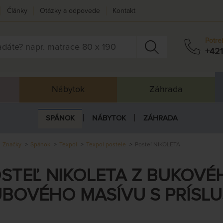
Články
Otázky a odpovede
Kontakt
Potre
+421
Nábytok
Záhrada
SPÁNOK
NÁBYTOK
ZÁHRADA
Značky
Spánok
Texpol
Texpol postele
Posteľ NIKOLETA
STEĽ NIKOLETA Z BUKOVÉ
BOVÉHO MASÍVU S PRÍSL