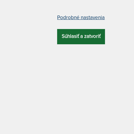
DZÍ
NAJLACNEJŠÍ
NAJPREDÁVANEJŠÍ
Podrobné nastavenia
AHŠÍ
Súhlasiť a zatvoriť
kový poukaz
Nočný stolík SALMA - z buko
masívu
12 x
kový poukaz pre vašich
Kvalitný masívny nočný stolík
ľov alebo blízkych nikdy
SALMA slúži ako ideálny dop
ame.
do masívnych spální Texpol.