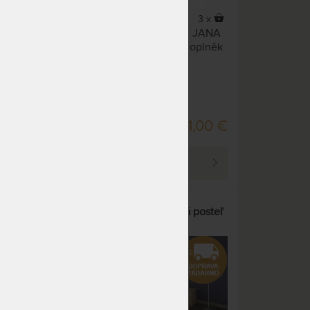
2 x
3 x
itných
Kvalitní masivní noční stolek JANA
lným
SENIOR slouží jako ideální doplněk
do masivních ložnic Texpol.
DO 20 PRAC. DNÍ
00 €
241,00 €
PREZRIEŤ
osteľ
NIKOLETA - masívna dubová posteľ
s čalúneným čelom