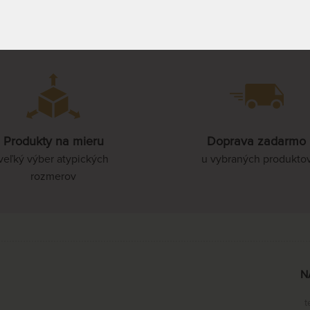
Produkty na mieru
Doprava zadarmo
veľký výber atypických
u vybraných produkto
rozmerov
N
t