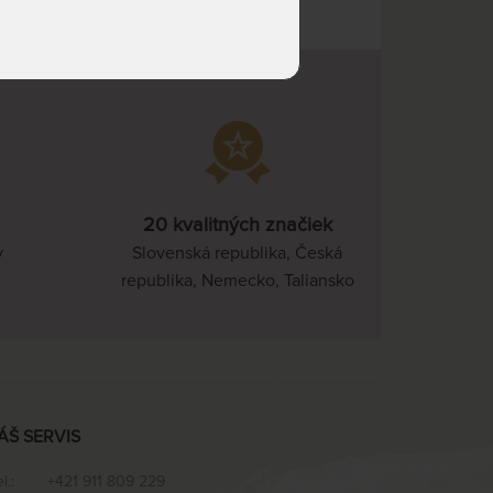
20 kvalitných značiek
v
Slovenská republika, Česká
republika, Nemecko, Taliansko
ÁŠ SERVIS
el.:
+421 911 809 229