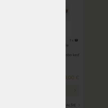
1 x
1 x
od
Prístelka pod masívne postele
expol.
Texpol ako vysúvacie lôžko.
Vhodná do menších izieb alebo keď
treba pripraviť príležitostný nocľah.
DO 20 PRAC. DNÍ
00 €
294,00 €
PREZRIEŤ
(current)
1
2
3
4
5
ĎALŠIE