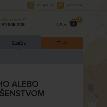
Prihlásenie
Registrácia
bujete sa poradiť?
0
0,00 €
 911 809 229
Značky
Zľavy
HO ALEBO
UŠENSTVOM