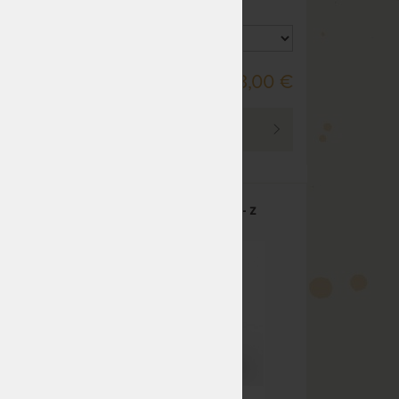
DO 20 PRAC. DNÍ
,00 €
253,00 €
PREZRIEŤ
osteľ
Nočný stolík JANA SENIOR - z
bukového masívu