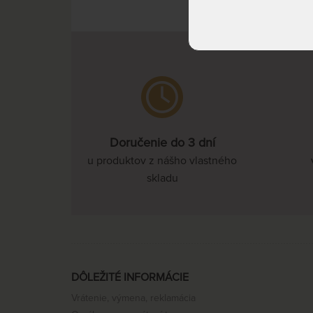
Doručenie do 3 dní
u produktov z nášho vlastného
skladu
DÔLEŽITÉ INFORMÁCIE
Vrátenie, výmena, reklamácia