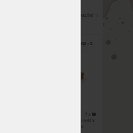
(current)
1
2
3
4
5
ĎALŠIE
vého
ÚLOŽNÝ PRIESTOR pre výklop - z
bukového masívu
9 x
7 x
Úložný priestor pre výklopný rošt k
lnok
posteliam Texpol z bukového
masívu.