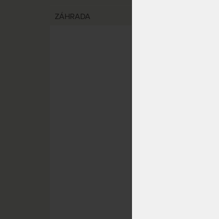
ZÁHRADA
SKLAD
ELEKT
POŠTO
NIKOL
s čal