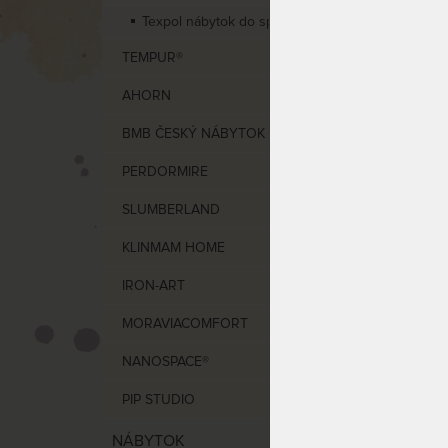
Texpol nábytok do spálne
VÝCHO
TEMPUR®
NAJDR
AHORN
BMB ČESKÝ NÁBYTOK 1897
Darče
PERDORMIRE
SLUMBERLAND
KLINMAM HOME
IRON-ART
MORAVIACOMFORT
NANOSPACE®
PIP STUDIO
Darče
priate
NÁBYTOK
neskl