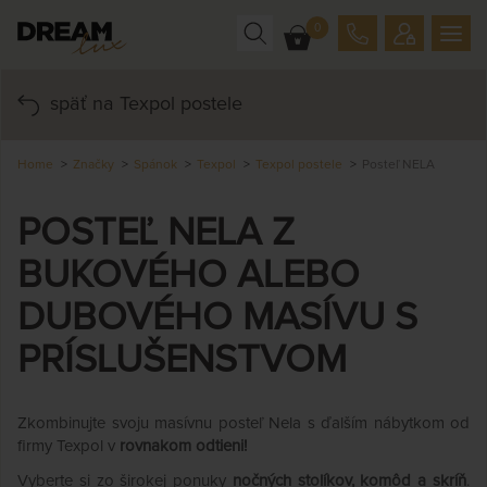
0
späť na Texpol postele
Home
Značky
Spánok
Texpol
Texpol postele
Posteľ NELA
POSTEĽ NELA Z
BUKOVÉHO ALEBO
DUBOVÉHO MASÍVU S
PRÍSLUŠENSTVOM
Zkombinujte svoju masívnu posteľ Nela s ďalším nábytkom od
firmy Texpol v
rovnakom odtieni!
Vyberte si zo širokej ponuky
nočných stolíkov, komôd a skríň
.