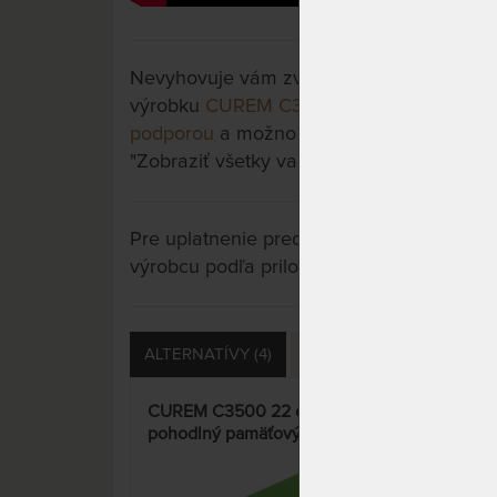
Nevyhovuje vám zvolený variant výrobku? 
výrobku
CUREM C3500 25 cm - pohodlný
podporou
a možno si vyberiete iný. Stačí s
"Zobraziť všetky varianty".
Pre uplatnenie predĺženej záruky je potre
výrobcu podľa priložených letákov.
ALTERNATÍVY (4)
SÚVISIACE (1)
OTÁZKY
CUREM C3500 22 cm -
LUX
pohodlný pamäťový matrac s
mat
pevnejšou podporou
Silv
15%