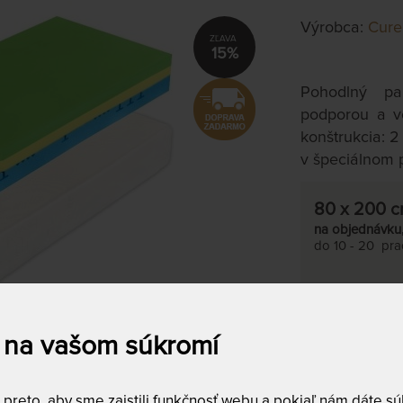
Výrobca:
Cur
15%
Pohodlný p
podporou a vo
konštrukcia: 
v špeciálnom 
80 x 200 
na objednávku
do 10 - 20 prac
 na vašom súkromí
reto, aby sme zaistili funkčnosť webu a pokiaľ nám dáte súh