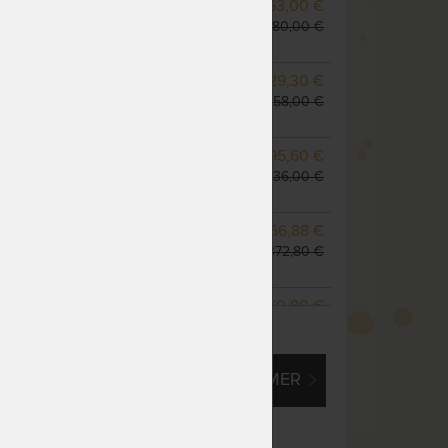
NA OBJEDNÁVKU
663,00 €
odosielame do 10 - 20
780,00 €
prac. dní
NA OBJEDNÁVKU
729,30 €
odosielame do 10 - 20
858,00 €
prac. dní
m
NA OBJEDNÁVKU
795,60 €
odosielame do 10 - 20
936,00 €
prac. dní
NA OBJEDNÁVKU
1 166,88 €
odosielame do 10 - 20
1 372,80 €
prac. dní
NA OBJEDNÁVKU
1 060,80 €
ZOBRAZIŤ VŠETKY VARIANTY
odosielame do 10 - 20
1 248,00 €
prac. dní
EM O VLASTNÝ, ATYPICKÝ ROZMER
NA OBJEDNÁVKU
1 326,00 €
odosielame do 10 - 20
1 560,00 €
prac. dní