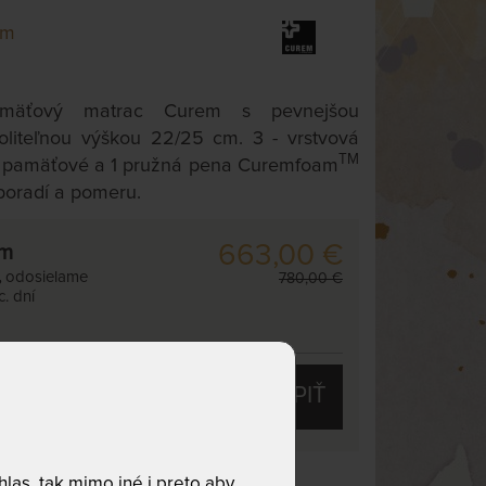
em
amäťový matrac Curem s pevnejšou
liteľnou výškou 22/25 cm. 3 - vrstvová
TM
2 pamäťové a 1 pružná pena Curemfoam
poradí a pomeru.
663,00 €
cm
,
odosielame
780,00 €
. dní
KÚPIŤ
las, tak mimo iné i preto aby