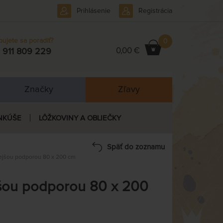
Prihlásenie
Registrácia
bujete sa poradiť?
0
0,00 €
 911 809 229
Značky
Zľavy
NKÚŠE
LÔŽKOVINY A OBLIEČKY
Späť do zoznamu
ejšou podporou 80 x 200 cm
šou podporou 80 x 200