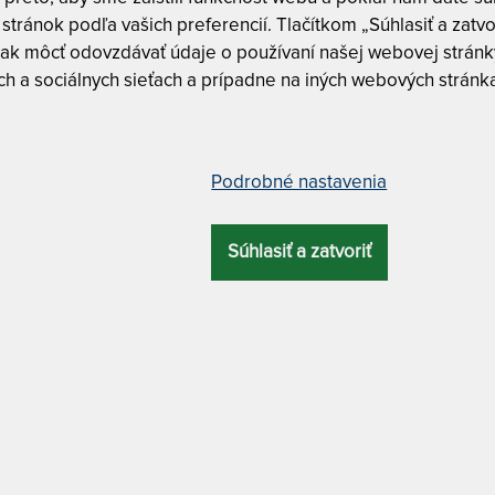
Tuhosť 7 z
stránok podľa vašich preferencií. Tlačítkom „Súhlasiť a zatvo
ak môcť odovzdávať údaje o používaní našej webovej stránky
h a sociálnych sieťach a prípadne na iných webových stránk
CUREM C3500
Curem C3
Curem C3
ový matrac s pevnejšou podporou
Podrobné nastavenia
CUREM C3500 
PEVNEJŠOU P
Súhlasiť a zatvoriť
CELKOVÁ
ZÁRUKA
PROFILÁCIA
ÚČEL
VÝŠKA
90 x 200 cm
25 cm
10 rokov
7 zón
luxusný
MATERIÁL POŤAHU
ATYP
o spodnou protišmykovou úpravou + antibakteriálny