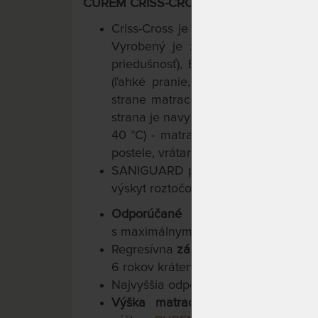
CUREM CRISS-CROSS PRATEĽNÝ POŤAH (
Criss-Cross je funkčný poťah, presne
Vyrobený je z prírodných vlákien 
priedušnosť), Elastanu (perfektná pr
(ľahké pranie, pevnosť, odolnosť).
strane matraca - možno ho ľahko sňa
strana je navyše vybavená protišmy
40 °C) - matrace Curem sú tak vho
postele, vrátane kontinentálnych.
SANIGUARD potláča výskyt baktérií,
výskyt roztočov a väčšiny ďalších al
Odporúčané uloženie na lamelo
s maximálnym rozostupom lamiel 4 
Regresívna
záruka 10 rokov
na jadro
6 rokov krátená každým rokom o 20
Najvyššia odporúčaná
nosnosť 130 k
Výška matraca cca 25 cm,
v p