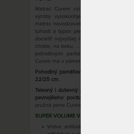
Matrac Curem vzniká špeciálnou techno
výroby vysokoobjemových viscoelastic
matrac navodzovať telu veľmi príjemný po
TM
tuhostí a typov pien Curemfoam
umožň
docieliť najvyššej možnej stability chrb
chrbte, na boku, ... Všetky zóny matraca
jednotlivými partiami ľudského tela. Š
Curem má v zámere skutočný odpočinok p
Pohodlný pamäťový matrac Curem s pevn
22/25 cm.
Telesný i duševný pocit stavu beztiaže, 
pevnejšieho pocitu ležania vďaka 3- vrs
TM
pružná pena Curemfoam
v špeciálnom 
SUPER VOLUME VISCO 85
Vrstva antibakteriálnej pamäťove