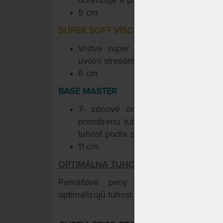
odľahčuje a podopiera, prináša pocit 
5 cm
SUPER SOFT VISCO 50
Vrstva super jemnej pamäťovej p
uvolní stresom napäté svalstvo i mys
6 cm
BASE MASTER
7- zónové ortopedické jadro dod
prirodzenú tuhosť. Curem-Core inteli
tuhosť podľa zaťaženia.
11 cm
OPTIMÁLNA TUHOSŤ PRE KAŽDÉHO.
TM
Pamäťové peny Curemfoam
s inte
optimalizujú tuhosť podľa Vašej hmotnosti