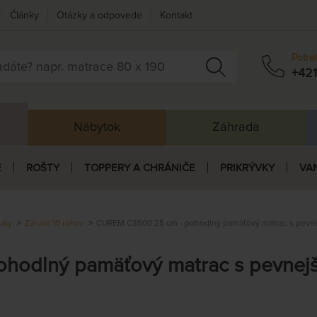
Články
Otázky a odpovede
Kontakt
Potre
+421
Nábytok
Záhrada
E
ROŠTY
TOPPERY A CHRÁNIČE
PRIKRÝVKY
VA
uky
Záruka 10 rokov
CUREM C3500 25 cm - pohodlný pamäťový matrac s pevn
hodlný pamäťový matrac s pevnej