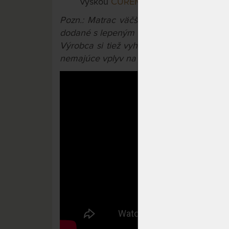
výškou
CUREM C3500 22 cm
Pozn.: Matrac väčší ako 90x200 cm a m
dodané s lepeným konštrukčným spojom.
Výrobca si tiež vyhradzuje právo na prí
nemajúce vplyv na úžitkové vlastnosti výr