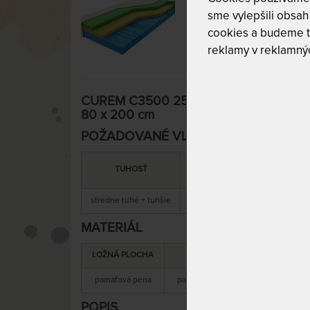
sme vylepšili obsah 
cookies a budeme t
reklamy v reklamnýc
CUREM C3500 25 cm - pohodlný pamäť
80 x 200 cm
POŽADOVANÉ VLASTNOSTI:
MAXIMÁLNA
SNÍMATEĽNÝ
TUHOSŤ
NOSNOSŤ
POŤAH
stredne tuhé + tuhšie
130 kg
áno
MATERIÁL
LOŽNÁ PLOCHA
MATERIÁL JADRA
pamäťová pena
pamäťová + studená pena
s
POPIS