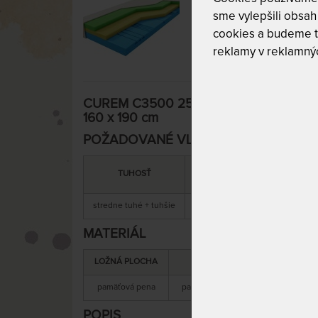
sme vylepšili obsah 
cookies a budeme t
reklamy v reklamnýc
CUREM C3500 25 cm - pohodlný pamäť
160 x 190 cm
POŽADOVANÉ VLASTNOSTI:
MAXIMÁLNA
SNÍMATEĽNÝ
TUHOSŤ
NOSNOSŤ
POŤAH
stredne tuhé + tuhšie
130 kg
áno
MATERIÁL
LOŽNÁ PLOCHA
MATERIÁL JADRA
pamäťová pena
pamäťová + studená pena
s
POPIS