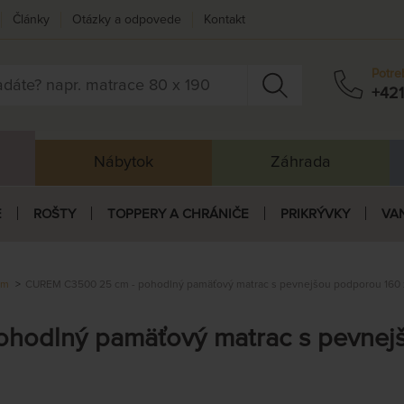
Články
Otázky a odpovede
Kontakt
Potre
+421
Nábytok
Záhrada
E
ROŠTY
TOPPERY A CHRÁNIČE
PRIKRÝVKY
VA
cm
CUREM C3500 25 cm - pohodlný pamäťový matrac s pevnejšou podporou 160 
odlný pamäťový matrac s pevnejš