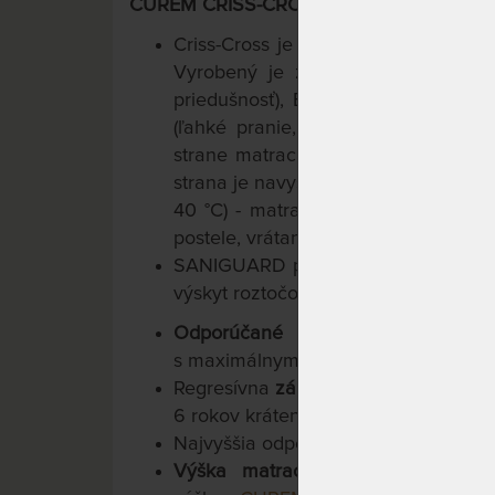
CUREM CRISS-CROSS PRATEĽNÝ POŤAH (
Criss-Cross je funkčný poťah, presne
Vyrobený je z prírodných vlákien 
priedušnosť), Elastanu (perfektná pr
(ľahké pranie, pevnosť, odolnosť).
strane matraca - možno ho ľahko sňa
strana je navyše vybavená protišmy
40 °C) - matrace Curem sú tak vho
postele, vrátane kontinentálnych.
SANIGUARD potláča výskyt baktérií,
výskyt roztočov a väčšiny ďalších al
Odporúčané uloženie na lamelo
s maximálnym rozostupom lamiel 4 
Regresívna
záruka 10 rokov
na jadro
6 rokov krátená každým rokom o 20
Najvyššia odporúčaná
nosnosť 130 k
Výška matraca cca 25 cm,
v p