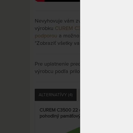
Nevyhovuje vám zvolený variant výrobku? 
výrobku
CUREM C3500 25 cm - pohodlný
podporou
a možno si vyberiete iný. Stačí s
"Zobraziť všetky varianty".
Pre uplatnenie predĺženej záruky je potre
výrobcu podľa priložených letákov.
ALTERNATÍVY (4)
SÚVISIACE (1)
OTÁZKY
CUREM C3500 22 cm -
LUX
pohodlný pamäťový matrac s
mat
pevnejšou podporou
Silv
15%