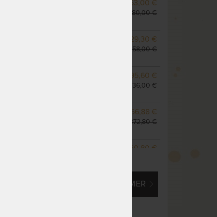
NA OBJEDNÁVKU
663,00 €
odosielame do 10 - 20
780,00 €
prac. dní
NA OBJEDNÁVKU
729,30 €
odosielame do 10 - 20
858,00 €
prac. dní
m
NA OBJEDNÁVKU
795,60 €
odosielame do 10 - 20
936,00 €
prac. dní
NA OBJEDNÁVKU
1 166,88 €
odosielame do 10 - 20
1 372,80 €
prac. dní
NA OBJEDNÁVKU
1 060,80 €
ZOBRAZIŤ VŠETKY VARIANTY
odosielame do 10 - 20
1 248,00 €
prac. dní
EM O VLASTNÝ, ATYPICKÝ ROZMER
NA OBJEDNÁVKU
1 326,00 €
odosielame do 10 - 20
1 560,00 €
prac. dní