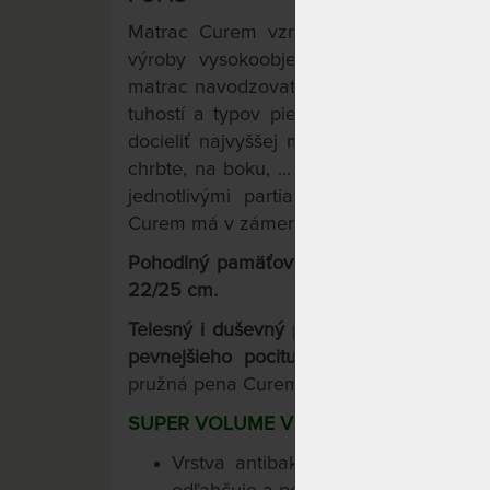
Matrac Curem vzniká špeciálnou techno
výroby vysokoobjemových viscoelastic
matrac navodzovať telu veľmi príjemný po
TM
tuhostí a typov pien Curemfoam
umožň
docieliť najvyššej možnej stability chrb
chrbte, na boku, ... Všetky zóny matraca
jednotlivými partiami ľudského tela. Š
Curem má v zámere skutočný odpočinok p
Pohodlný pamäťový matrac Curem s pevn
22/25 cm.
Telesný i duševný pocit stavu beztiaže, 
pevnejšieho pocitu ležania vďaka 3- vrs
TM
pružná pena Curemfoam
v špeciálnom 
SUPER VOLUME VISCO 85
Vrstva antibakteriálnej pamäťove