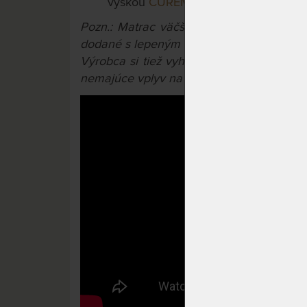
výškou
CUREM C3500 22 cm
Pozn.: Matrac väčší ako 90x200 cm a m
dodané s lepeným konštrukčným spojom.
Výrobca si tiež vyhradzuje právo na prí
nemajúce vplyv na úžitkové vlastnosti výr