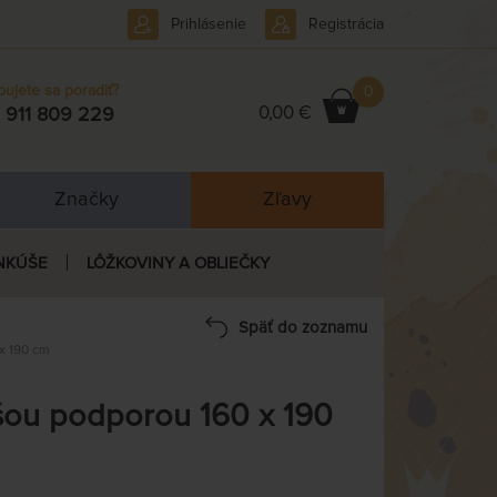
Prihlásenie
Registrácia
bujete sa poradiť?
0
0,00 €
 911 809 229
Značky
Zľavy
NKÚŠE
LÔŽKOVINY A OBLIEČKY
Späť do zoznamu
x 190 cm
ou podporou 160 x 190