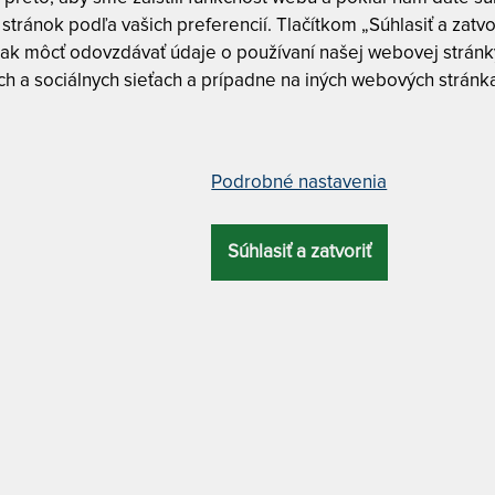
Tuhosť 7 z
stránok podľa vašich preferencií. Tlačítkom „Súhlasiť a zatvo
ak môcť odovzdávať údaje o používaní našej webovej stránky
h a sociálnych sieťach a prípadne na iných webových stránk
CUREM C3500
Curem C3
Curem C3
ový matrac s pevnejšou podporou
Podrobné nastavenia
CUREM C3500 
PEVNEJŠOU P
Súhlasiť a zatvoriť
CELKOVÁ
ZÁRUKA
PROFILÁCIA
ÚČEL
VÝŠKA
90 x 200 cm
25 cm
10 rokov
7 zón
luxusný
MATERIÁL POŤAHU
ATYP
o spodnou protišmykovou úpravou + antibakteriálny