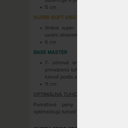
odľahčuje a podopiera, prináša pocit 
5 cm
SUPER SOFT VISCO 50
Vrstva super jemnej pamäťovej p
uvolní stresom napäté svalstvo i mys
6 cm
BASE MASTER
7- zónové ortopedické jadro dod
prirodzenú tuhosť. Curem-Core inteli
tuhosť podľa zaťaženia.
11 cm
OPTIMÁLNA TUHOSŤ PRE KAŽDÉHO.
TM
Pamäťové peny Curemfoam
s inte
optimalizujú tuhosť podľa Vašej hmotnosti