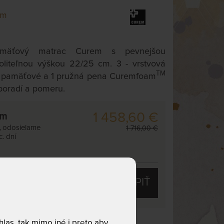
em
amäťový matrac Curem s pevnejšou
liteľnou výškou 22/25 cm. 3 - vrstvová
TM
2 pamäťové a 1 pružná pena Curemfoam
poradí a pomeru.
1 458,60 €
cm
,
odosielame
1 716,00 €
. dní
KÚPIŤ
las, tak mimo iné i preto aby