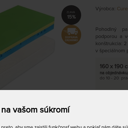
Výrobca:
Cur
15%
Pohodlný p
podporou a vo
konštrukcia: 
v špeciálnom 
160 x 190 
na objednávku
do 10 - 20 prac
 na vašom súkromí
reto, aby sme zaistili funkčnosť webu a pokiaľ nám dáte súh