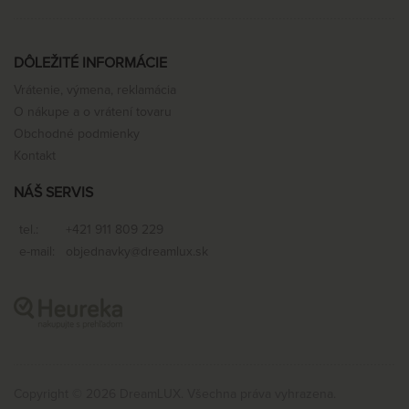
DÔLEŽITÉ INFORMÁCIE
Vrátenie, výmena, reklamácia
O nákupe a o vrátení tovaru
Obchodné podmienky
Kontakt
NÁŠ SERVIS
tel.:
+421 911 809 229
e-mail:
objednavky@dreamlux.sk
Copyright © 2026 DreamLUX. Všechna práva vyhrazena.