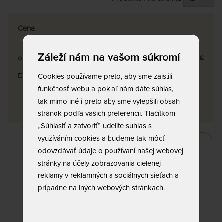
Cena
Záleží nám na vašom súkromí
od
20
€
do
2,231
€
Dostupnosť a doprava
Cookies používame preto, aby sme zaistili
skladom
1
funkčnosť webu a pokiaľ nám dáte súhlas,
tak mimo iné i preto aby sme vylepšili obsah
doprava zadarmo
19
stránok podľa vašich preferencií. Tlačítkom
„Súhlasiť a zatvoriť“ udelíte suhlas s
ĎALŠIE FILTRE
využíváním cookies a budeme tak môcť
Vyfiltrujte si len to, čo
odovzdávať údaje o používaní našej webovej
stránky na účely zobrazovania cielenej
hľadáte!
reklamy v reklamných a sociálnych sieťach a
prípadne na iných webových stránkach.
(current)
1
2
3
4
5
6
7
8
9