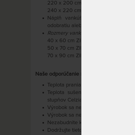
220 x 200 cm (náplň 1750 g)
240 x 220 cm (náplň 2100 g)
Náplň vankúšov: 100 % polyestero
odobratiu alebo doplneniu náplne
Rozmery vankúša:
40 x 60 cm ZIP (400 g náplň) + vložk
50 x 70 cm ZIP (500 g náplň) + vložk
70 x 90 cm ZIP (900 g náplň) + vložk
Naše odporúčanie na užívanie a ošetrova
Teplota prania maximálne 60 stupňo
Teplota sušenia - sušiť pri nižšej
stupňov Celzia, postupným zvyšovan
Výrobok sa nesmie bieliť prostriedka
Výrobok sa nesmie žehliť
Nezabudnite každý deň dôkladne pr
Dodržujte tieto odporúčané ošetrov