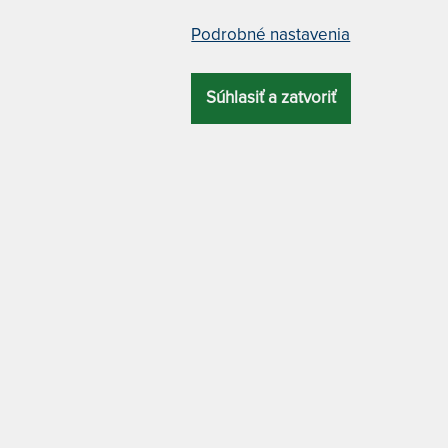
Podrobné nastavenia
vankúš 40 x 
Súhlasiť a zatvoriť
m vláknom
vankúš 50 x 
TYP
SŤ
POŤAHU
prikrývka 135
cm
 hrejivosť)
bavlna + polyester
prikrývka 135
cm
mi, hubami a plesňami, praniu odolná
 alergikov!
prikrývka 20
cm
u populácie roztočov narušovaním ich
 zloženie, ktoré prispieva k znižovaniu
prikrývka 22
 praniu odolná
a zaručuje dlhotrvajúcu
cm
a je bezpečná pre človeka a životné