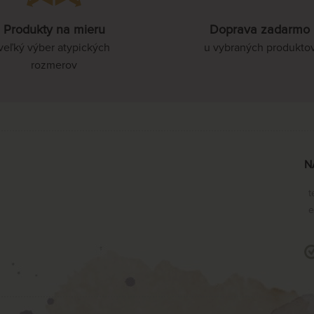
Produkty na mieru
Doprava zadarmo
veľký výber atypických
u vybraných produkto
rozmerov
N
t
e