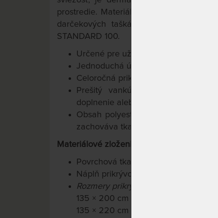
prostredie. Materiál výplne prináša
výbor
darčekových taškách. Materiály spĺňaj
STANDARD 100.
Určené pre užívateľov, ktorí už aler
Jednoduchá údržba
Celoročná prikrývka s vysokou hreji
Prešitý vankúš je opatrený na bo
doplnenie alebo odobratie náplne.
Obsah polyesteru predlžuje životno
zachováva tkanine priedušnosť vodn
Materiálové zloženie:
Povrchová tkanina: 50 % polyester 
Náplň prikrývok: 100 % polyesterové
Rozmery
prikrývky:
135 × 200 cm (náplň 1100 g)
135 × 220 cm (náplň 1200 g)