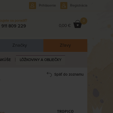
Prihlásenie
Registrácia
bujete sa poradiť?
0
0,00 €
 911 809 229
Značky
Zľavy
NKÚŠE
LÔŽKOVINY A OBLIEČKY
Späť do zoznamu
m
ico