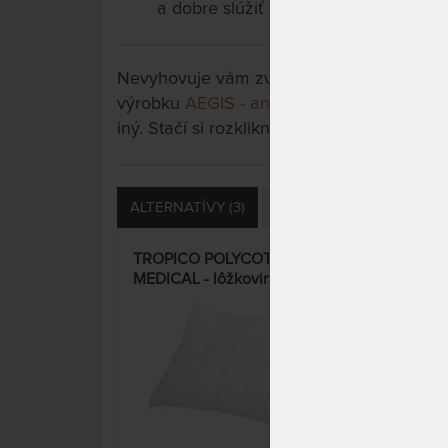
a dobre slúžiť
Nevyhovuje vám zvolený variant výrobku? 
výrobku
AEGIS - antialergické lôžkoviny 
iný. Stačí si rozkliknúť ďalšie cez tlačidlo 
ALTERNATÍVY (3)
SÚVISIACE (2)
OTÁZKY
TROPICO POLYCOTTON
ALOE
MEDICAL - lôžkoviny s dutým
van
vláknom, prateľné na 95 °C