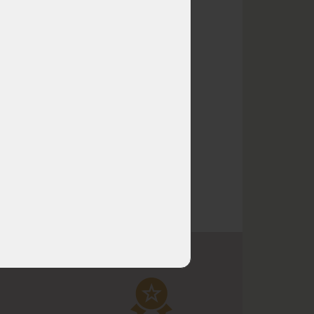
 x
e z
a
0 €