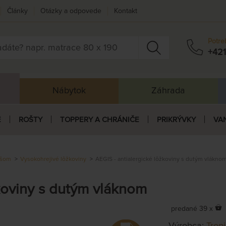
Články
Otázky a odpovede
Kontakt
Potre
+421
Nábytok
Záhrada
E
ROŠTY
TOPPERY A CHRÁNIČE
PRIKRÝVKY
VA
úšom
Vysokohrejivé lôžkoviny
AEGIS - antialergické lôžkoviny s dutým vlákno
koviny s dutým vláknom
predané 39 x
Výrobca:
Trop