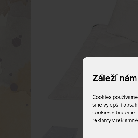
Záleží nám
Cookies používame p
sme vylepšili obsah 
cookies a budeme t
reklamy v reklamnýc