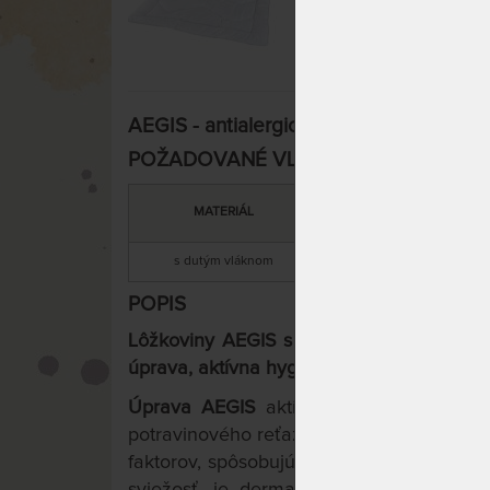
AEGIS - antialergické lôžkoviny s dutý
POŽADOVANÉ VLASTNOSTI:
MATERIÁL
HREJIVO
s dutým vláknom
celoročná (stredná
POPIS
Lôžkoviny AEGIS s ochranou pred roztoč
úprava, aktívna hygiena. Skvelá voľba pre
Úprava AEGIS
aktívne bráni zvyšovani
potravinového reťazca, má antibakteriálne
faktorov, spôsobujúcich astmu.
Úprava je
sviežosť, je dermatologicky testovaná 