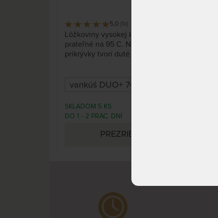
5,0
(1x)
34 x
Lôžkoviny vysokej kvality,
Lôž
prateľné na 95 C. Náplň
poť
prikrývky tvorí duté vlákno.
Vera
vlák
SKLADOM 5 KS
SKL
34,00 €
DO 1 - 2 PRAC. DNÍ
DO 5
PREZRIEŤ