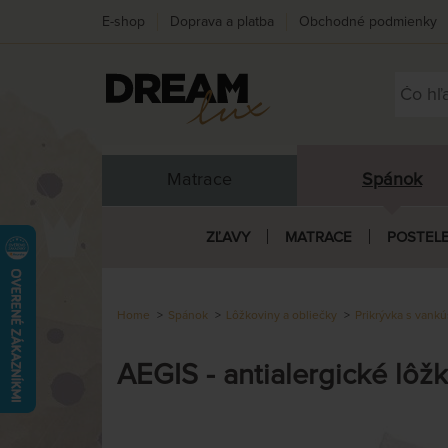
E-shop
Doprava a platba
Obchodné podmienky
Matrace
Spánok
ZĽAVY
MATRACE
POSTEL
Home
Spánok
Lôžkoviny a obliečky
Prikrývka s vank
AEGIS - antialergické lôž