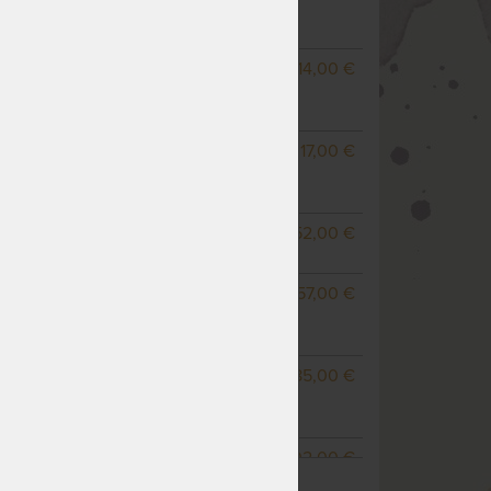
(ďalšie z ext. skladu do 5
prac. dní)
60 cm
NA OBJEDNÁVKU
14,00 €
odosielame do 3 prac.
týždňov
70 cm
NA OBJEDNÁVKU
17,00 €
odosielame do 3 prac.
týždňov
 x 200
SKLADOM > 10 KS
52,00 €
odosielame do 5 prac. dní
 x 220
NA OBJEDNÁVKU
57,00 €
odosielame do 3 prac.
týždňov
0 x 220
NA OBJEDNÁVKU
85,00 €
odosielame do 3 prac.
týždňov
0 x 240
NA OBJEDNÁVKU
102,00 €
ZOBRAZIŤ VŠETKY VARIANTY
odosielame do 3 prac.