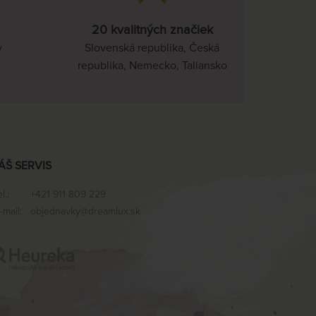
20 kvalitných značiek
v
Slovenská republika, Česká
republika, Nemecko, Taliansko
ÁŠ SERVIS
el.:
+421 911 809 229
-mail:
objednavky@dreamlux.sk