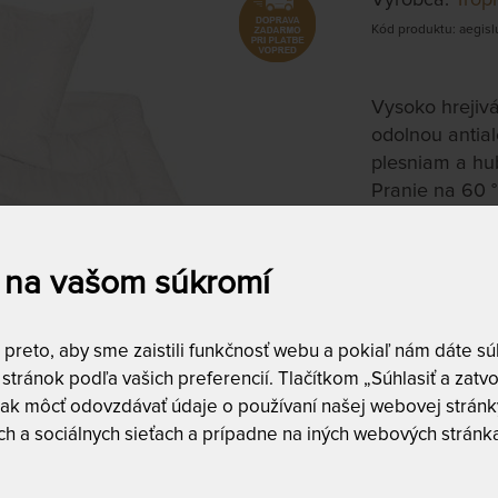
Kód produktu: aegisl
Vysoko hrejivá
odolnou antial
plesniam a hu
Pranie na 60 °
Vyberte pros
 na vašom súkromí
Pranie na 
reto, aby sme zaistili funkčnosť webu a pokiaľ nám dáte súh
AEGIS - ANTI
stránok podľa vašich preferencií. Tlačítkom „Súhlasiť a zatvo
ďalšie varianty
ak môcť odovzdávať údaje o používaní našej webovej stránky
h a sociálnych sieťach a prípadne na iných webových stránk
vankúš 70 x 