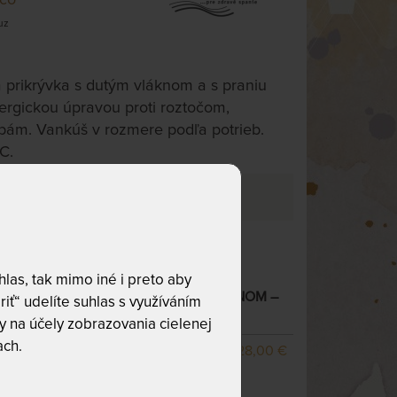
uz
 prikrývka s dutým vláknom a s praniu
ergickou úpravou proti roztočom,
bám. Vankúš v rozmere podľa potrieb.
C.
ím variantu.
60 °C
las, tak mimo iné i preto aby
ALERGICKÉ LÔŽKOVINY S DUTÝM VLÁKNOM
–
riť“ udelíte suhlas s využíváním
 na účely zobrazovania cielenej
ach.
90 cm
SKLADOM 3 KS
28,00 €
odosielame do 1 - 2 prac.
dní