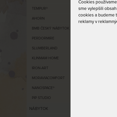
Cookies používame p
sme vylepšili obsah 
TEMPUR®
Cen
cookies a budeme t
AHORN
reklamy v reklamnýc
BMB ČESKÝ NÁBYTOK 1897
od
0
PERDORMIRE
VÝCHO
SLUMBERLAND
NAJDR
KLINMAM HOME
IRON-ART
MORAVIACOMFORT
NANOSPACE®
PIP STUDIO
NÁBYTOK