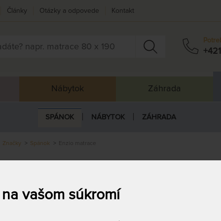
Články
Otázky a odpovede
Kontakt
Potre
+421
Nábytok
Záhrada
SPÁNOK
NÁBYTOK
ZÁHRADA
Značky
Spánok
Enzio matrace
TRACE ENZIO
 na vašom súkromí