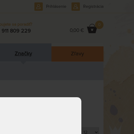
Prihlásenie
Registrácia
bujete sa poradiť?
0
0,00 €
 911 809 229
Značky
Zľavy
Produktov na stránku