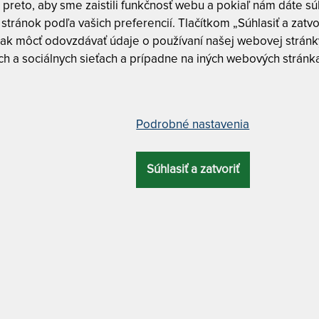
reto, aby sme zaistili funkčnosť webu a pokiaľ nám dáte súh
stránok podľa vašich preferencií. Tlačítkom „Súhlasiť a zatvo
a
Dostupnosť a dopra
ak môcť odovzdávať údaje o používaní našej webovej stránky
skladom
0
h a sociálnych sieťach a prípadne na iných webových stránk
€
do
0
€
DZÍ
NAJLACNEJŠÍ
NAJPREDÁVANEJŠÍ
Podrobné nastavenia
AHŠÍ
Súhlasiť a zatvoriť
Zadanú kombináciu vlastností nespĺňa ži
produkt. Zrušte niektorý filter a zvoľte i
kombináciu.
zrušiť všetky filtre