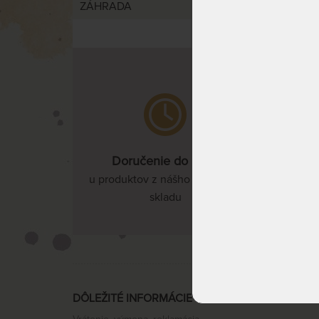
ZÁHRADA
Doručenie do 3 dní
u produktov z nášho vlastného
skladu
DÔLEŽITÉ INFORMÁCIE