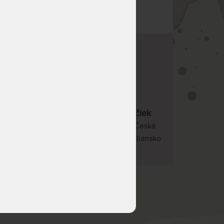
20 kvalitných značiek
v
Slovenská republika, Česká
republika, Nemecko, Taliansko
ÁŠ SERVIS