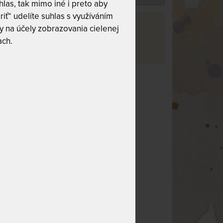
las, tak mimo iné i preto aby
riť“ udelíte suhlas s využíváním
va
 na účely zobrazovania cielenej
ach.
adny
nú