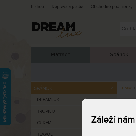
E-shop
Doprava a platba
Obchodné podmienky
Matrace
Spánok
SPÁNOK
Home
DREAMLUX
MA
TROPICO
Záleží nám
CUREM
TEXPOL