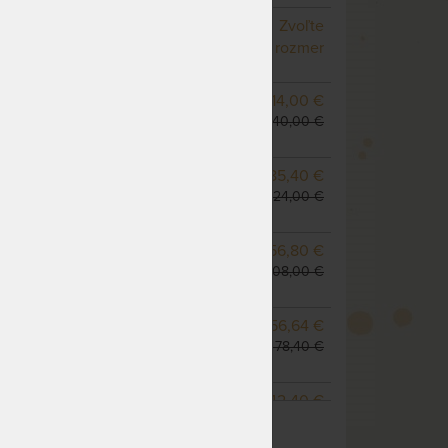
NA OBJEDNÁVKU
Zvoľte
odosielame do 10 - 20
rozmer
prac. dní
NA OBJEDNÁVKU
714,00 €
odosielame do 10 - 20
840,00 €
prac. dní
NA OBJEDNÁVKU
785,40 €
odosielame do 10 - 20
924,00 €
prac. dní
m
NA OBJEDNÁVKU
856,80 €
odosielame do 10 - 20
1 008,00 €
prac. dní
NA OBJEDNÁVKU
1 256,64 €
odosielame do 10 - 20
1 478,40 €
prac. dní
NA OBJEDNÁVKU
1 142,40 €
ZOBRAZIŤ VŠETKY VARIANTY
odosielame do 10 - 20
1 344,00 €
prac. dní