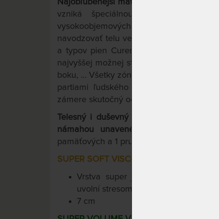
Najobľúbenejší matrac Curem s voliteľn
vzniká špeciálnou technológiou ná
vysokoobjemových viscoelastických pi
navodzovať telu veľmi príjemný pocit sta
TM
a typov pien Curemfoam
umožňuje pri
najvyššej možnej stability chrbtice pri v
boku, ... Všetky zóny matraca efektívne v
partiami ľudského tela. Špičková tech
zámere skutočný odpočinok pre Vaše Telo
Telesný i duševný pocit stavu beztiaže,
námahou unaveného tela vďaka 3 - vr
pamäťových a 1 pružnej peny Curemfoam
SUPER SOFT VISCO 50
Vrstva super jemnej pamäťovej p
uvolní stresom napäté svalstvo i mys
7 cm
SUPER VOLUME VISCO 85