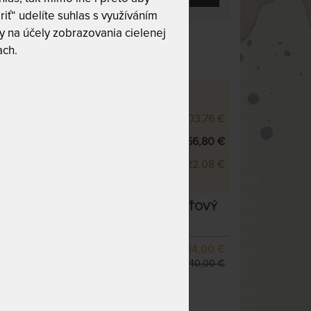
riť“ udelíte suhlas s využíváním
 na účely zobrazovania cielenej
/7 z 10
ach.
 - VÝŠKOVÉ VARIANTY
500 22 cm
803,76 €
500 25 cm
856,80 €
500 28 cm
922,08 €
25 CM - JEDINEČNE PODDAJNÝ PAMÄŤOVÝ
e varianty
SKLADOM 2 KS
714,00 €
odosielame do 1 - 2 prac.
840,00 €
dní
(ďalšie z ext. skladu do 5
pracovných dní)