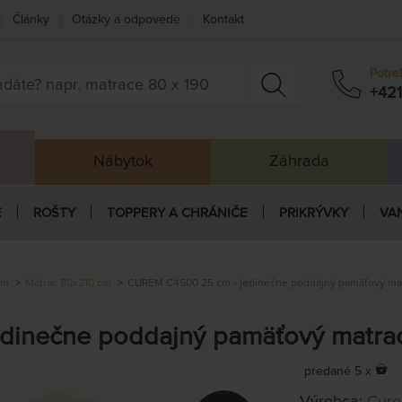
Články
Otázky a odpovede
Kontakt
Potre
+421
Nábytok
Záhrada
E
ROŠTY
TOPPERY A CHRÁNIČE
PRIKRÝVKY
VA
cm
Matrac 80x210 cm
CUREM C4500 25 cm - jedinečne poddajný pamäťový mat
inečne poddajný pamäťový matrac
predané 5 x
Výrobca:
Cur