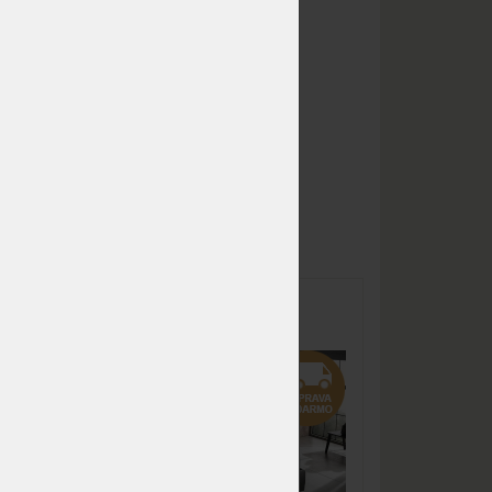
NA OBJEDNÁVKU
1 370,88 €
odosielame do 10 - 20
1 612,80 €
prac. dní
NA OBJEDNÁVKU
1 713,60 €
odosielame do 10 - 20
2 016,00 €
prac. dní
NA OBJEDNÁVKU
1 713,60 €
odosielame do 10 - 20
2 016,00 €
prac. dní
NA OBJEDNÁVKU
1 713,60 €
odosielame do 10 - 20
2 016,00 €
5 cm
RINFRESCO - matrace s
prac. dní
rac s
kvalitním potahem a vyšší
tuhostí
NA OBJEDNÁVKU
2 227,68 €
odosielame do 10 - 20
2 620,80 €
%
prac. dní
NA OBJEDNÁVKU
856,80 €
odosielame do 10 - 20
1 008,00 €
prac. dní