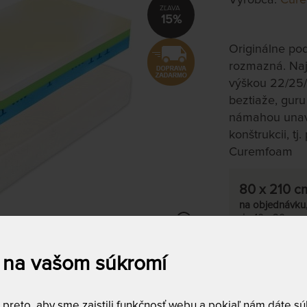
15%
Originálne po
rozmazná. Naj
výškou 22/25/
beztiaže, gur
námahou unave
konštrukcii, t
Curemfoam
80 x 210 c
na objednávku
do 10 - 20 prac
Tento produkt s
 na vašom súkromí
reto, aby sme zaistili funkčnosť webu a pokiaľ nám dáte súh