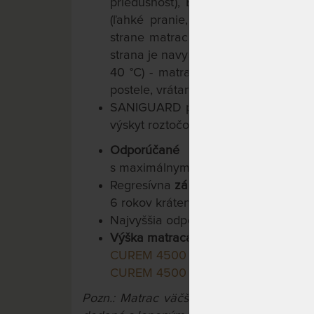
priedušnosť), Elastanu (perfektná pr
(ľahké pranie, pevnosť, odolnosť).
strane matraca - možno ho ľahko sňa
strana je navyše vybavená protišmy
40 °C) - matrace Curem sú tak vho
postele, vrátane kontinentálnych.
SANIGUARD potláča výskyt baktérií,
výskyt roztočov a väčšiny ďalších al
Odporúčané uloženie na lamelo
s maximálnym rozostupom lamiel 4 
Regresívna
záruka 10 rokov
na jadro
6 rokov krátená každým rokom o 20
Najvyššia odporúčaná
nosnosť 130 k
Výška matraca 25 cm,
v ponuke tiež
CUREM 4500 22 cm
, ak preferujete
CUREM 4500 28 cm
pre ešte väčší 
Pozn.: Matrac väčší ako 90x200 cm a m