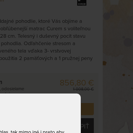
ddajné pohodlie, ktoré Vás objíme a
obľúbenejší matrac Curem s voliteľnou
28 cm. Telesný i duševný pocit stavu
u pohodlia. Odľahčenie stresom a
ného tela vďaka 3- vrstvovej
j. použitia 2 pamäťových a 1 pružnej peny
856,80 €
m
,
odosielame
1 008,00 €
. dní
i už zakúpilo
5
zákazníkov.
KÚPIŤ
las, tak mimo iné i preto aby