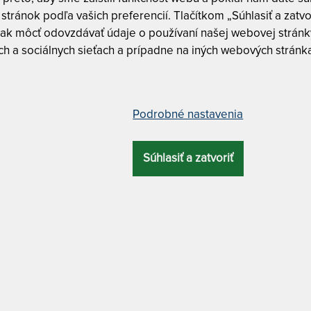
stránok podľa vašich preferencií. Tlačítkom „Súhlasiť a zatvo
ak môcť odovzdávať údaje o používaní našej webovej stránky
Tuhosť 5/6
h a sociálnych sieťach a prípadne na iných webových stránk
jný pamäťový matrac 80 x 210 cm
CUREM C4500
Podrobné nastavenia
Curem C4
CELKOVÁ
ZÁRUKA
PROFILÁCIA
ÚČEL
Curem C4
VÝŠKA
Súhlasiť a zatvoriť
Curem C4
25 cm
10 rokov
7 zón
luxusný
CUREM C4500 
MATRAC
– ďalši
MATERIÁL POŤAHU
o spodnou protišmykovou úpravou + antibakteriálny
90 x 200 cm
ktoré Vás objíme a rozmazná.