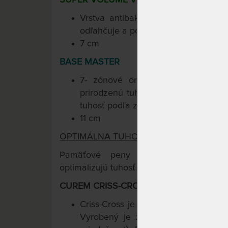
Vrstva antibakteriálnej pamäťove
odľahčuje a podopiera, prináša pocit 
7 cm
BASE MASTER
7- zónové ortopedické jadro dod
prirodzenú tuhosť. Curem-Core inteli
tuhosť podľa zaťaženia.
11 cm
OPTIMÁLNA TUHOSŤ PRE KAŽDÉHO.
TM
Pamäťové peny Curemfoam
s inte
optimalizujú tuhosť podľa Vašej hmotnosti
CUREM CRISS-CROSS PRATEĽNÝ POŤAH (
Criss-Cross je funkčný poťah, presne
Vyrobený je z prírodných vlákien 