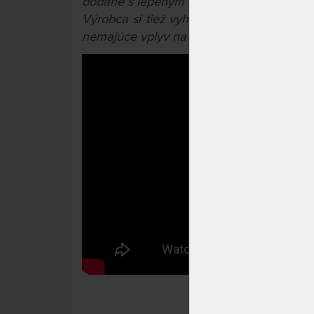
dodané s lepeným konštrukčným spojom.
Výrobca si tiež vyhradzuje právo na prí
nemajúce vplyv na úžitkové vlastnosti výr