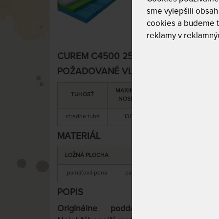
sme vylepšili obsah 
cookies a budeme t
reklamy v reklamnýc
CUREM C4500 25 cm - jedinečne podda
POŽADOVANÉ VLASTNOSTI:
MAXIMÁLNA
SNÍMATEĽNÝ
TUHOSŤ
NOSNOSŤ
POŤAH
stredne tuhé
130 kg
áno
MATERIÁL
LOŽNÁ PLOCHA
MATERIÁL JADRA
pamäťová pena
pamäťová + studená pena
s
POPIS
Originálne poddajné pohodlie, 