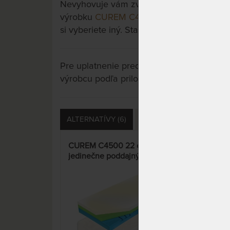
Nevyhovuje vám zvolený variant výrobku? 
výrobku
CUREM C4500 25 cm - jedinečn
si vyberiete iný. Stačí si rozkliknúť ďalšie 
Pre uplatnenie predĺženej záruky je potre
výrobcu podľa priložených letákov.
ALTERNATÍVY (6)
PRÍSLUŠENSTVO (4)
CUREM C4500 22 cm -
CUR
jedinečne poddajný pamäťový
jed
matrac
mat
15%