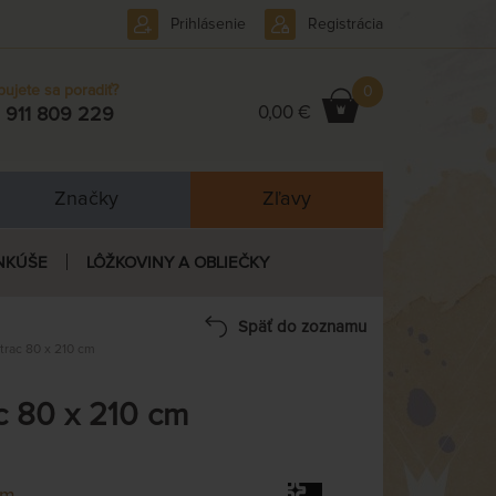
Prihlásenie
Registrácia
bujete sa poradiť?
0
0,00 €
 911 809 229
Značky
Zľavy
NKÚŠE
LÔŽKOVINY A OBLIEČKY
Späť do zoznamu
rac 80 x 210 cm
 80 x 210 cm
em