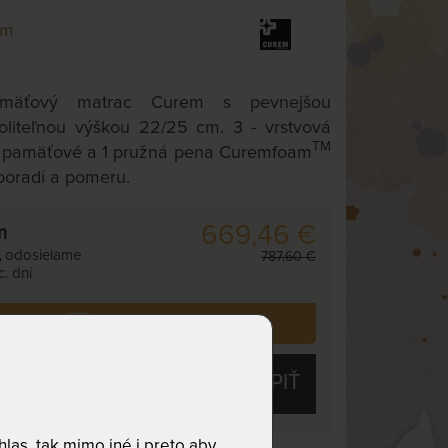
em
amäťový matrac Curem s pevnejšou
liteľnou výškou 22/25 cm. 3 - vrstvová
TM
2 pamäťové a 1 pružná pena Curemfoam
poradí a pomeru.
669,46 €
m
,
odosielame
787,60 €
. dní
i už zakúpilo
3
zákazníkov.
KÚPIŤ
las, tak mimo iné i preto aby