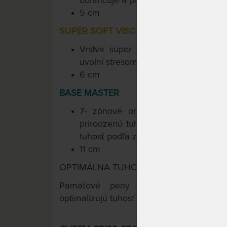
odľahčuje a podopiera, prináša pocit 
5 cm
SUPER SOFT VISCO 50
Vrstva super jemnej pamäťovej p
uvolní stresom napäté svalstvo i mys
6 cm
BASE MASTER
7- zónové ortopedické jadro dod
prirodzenú tuhosť. Curem-Core inteli
tuhosť podľa zaťaženia.
11 cm
OPTIMÁLNA TUHOSŤ PRE KAŽDÉHO.
TM
Pamäťové peny Curemfoam
s inte
optimalizujú tuhosť podľa Vašej hmotnosti