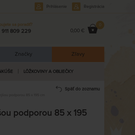
Prihlásenie
Registrácia
bujete sa poradiť?
0
0,00 €
 911 809 229
Značky
Zľavy
NKÚŠE
LÔŽKOVINY A OBLIEČKY
Späť do zoznamu
jšou podporou 85 x 195 cm
ou podporou 85 x 195