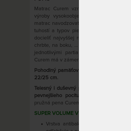
Matrac Curem vzniká špeciálnou techno
výroby vysokoobjemových viscoelastic
matrac navodzovať telu veľmi príjemný po
TM
tuhostí a typov pien Curemfoam
umožň
docieliť najvyššej možnej stability chrb
chrbte, na boku, ... Všetky zóny matraca
jednotlivými partiami ľudského tela. Š
Curem má v zámere skutočný odpočinok p
Pohodlný pamäťový matrac Curem s pevn
22/25 cm.
Telesný i duševný pocit stavu beztiaže, 
pevnejšieho pocitu ležania vďaka 3- vrs
TM
pružná pena Curemfoam
v špeciálnom 
SUPER VOLUME VISCO 85
Vrstva antibakteriálnej pamäťove