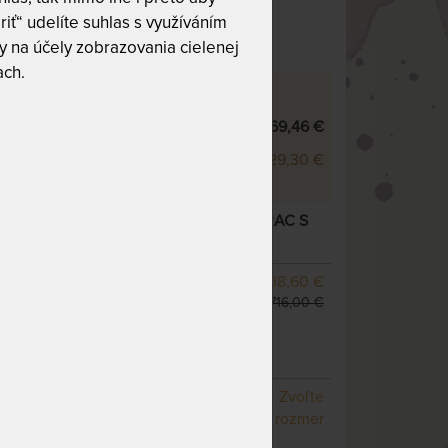
 10
Tuhosť 8 z 10
riť“ udelíte suhlas s využíváním
 na účely zobrazovania cielenej
ach.
 - VÝŠKOVÉ VARIANTY
500 - 22 cm
669,46 €
500 - 25 cm
729,30 €
22 CM - POHODLNÝ PAMÄŤOVÝ MATRAC S
ODPOROU
– ďalšie varianty
SKLADOM 2 KS
608,60 €
odosielame do 1 - 2 prac.
716,00 €
dní
(ďalšie z ext. skladu do 5
pracovných dní)
NA OBJEDNÁVKU
Zvoľte
odosielame do 10 - 20
rozmer
prac. dní