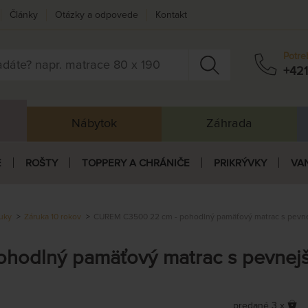
Články
Otázky a odpovede
Kontakt
Potre
+421
Nábytok
Záhrada
E
ROŠTY
TOPPERY A CHRÁNIČE
PRIKRÝVKY
VA
uky
Záruka 10 rokov
CUREM C3500 22 cm - pohodlný pamäťový matrac s pevne
hodlný pamäťový matrac s pevnejš
predané 3 x