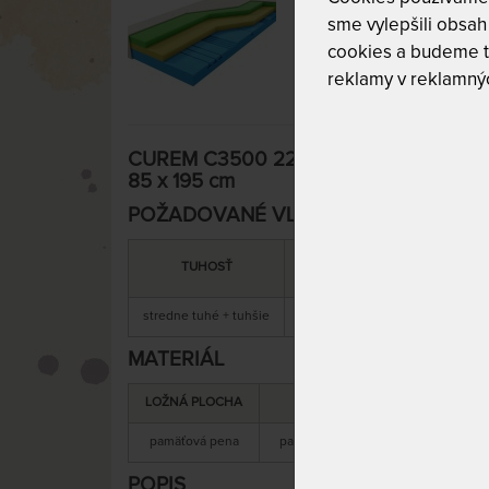
sme vylepšili obsah 
cookies a budeme t
reklamy v reklamnýc
CUREM C3500 22 cm - pohodlný pamäť
85 x 195 cm
POŽADOVANÉ VLASTNOSTI:
MAXIMÁLNA
SNÍMATEĽNÝ
TUHOSŤ
NOSNOSŤ
POŤAH
stredne tuhé + tuhšie
130 kg
áno
MATERIÁL
LOŽNÁ PLOCHA
MATERIÁL JADRA
pamäťová pena
pamäťová + studená pena
s
POPIS