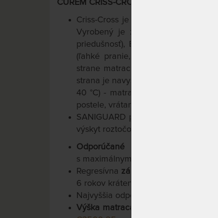
CUREM CRISS-CROSS PRATEĽNÝ POŤAH (
Criss-Cross je funkčný poťah, presne
Vyrobený je z prírodných vlákien 
priedušnosť), Elastanu (perfektná pr
(ľahké pranie, pevnosť, odolnosť).
strane matraca - možno ho ľahko sňa
strana je navyše vybavená protišmy
40 °C) - matrace Curem sú tak vho
postele, vrátane kontinentálnych.
SANIGUARD potláča výskyt baktérií,
výskyt roztočov a väčšiny ďalších al
Odporúčané uloženie na lamelo
s maximálnym rozostupom lamiel 4 
Regresívna
záruka 10 rokov
na jadro
6 rokov krátená každým rokom o 20
Najvyššia odporúčaná
nosnosť 130 k
Výška matraca cca 22 cm,
v ponuke