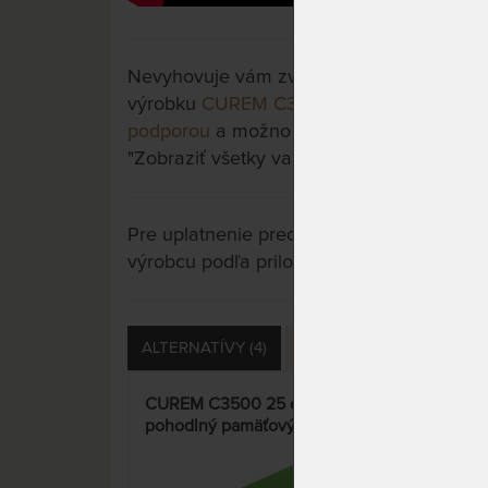
Nevyhovuje vám zvolený variant výrobku? 
výrobku
CUREM C3500 22 cm - pohodlný
podporou
a možno si vyberiete iný. Stačí s
"Zobraziť všetky varianty".
Pre uplatnenie predĺženej záruky je potre
výrobcu podľa priložených letákov.
ALTERNATÍVY (4)
PRÍSLUŠENSTVO (4)
CUREM C3500 25 cm -
SPI
pohodlný pamäťový matrac s
- lu
pevnejšou podporou
pam
15%