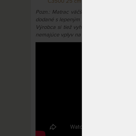
C3500 25 cm
pre ešte väčší komfor
Pozn.: Matrac väčší ako 90x200 cm a m
dodané s lepeným konštrukčným spojom.
Výrobca si tiež vyhradzuje právo na prí
nemajúce vplyv na úžitkové vlastnosti výr