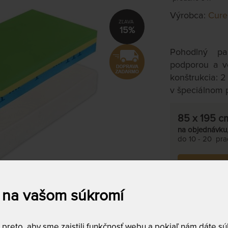
Výrobca:
Cur
15%
Pohodlný p
podporou a vo
konštrukcia: 
v špeciálnom 
85 x 195 c
na objednávku
do 10 - 20 prac
Tento produkt s
 na vašom súkromí
reto, aby sme zaistili funkčnosť webu a pokiaľ nám dáte súh